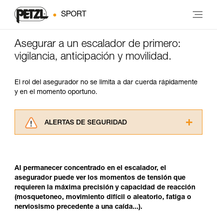
SPORT
Asegurar a un escalador de primero:
vigilancia, anticipación y movilidad.
El rol del asegurador no se limita a dar cuerda rápidamente
y en el momento oportuno.
ALERTAS DE SEGURIDAD
Lea atentamente las fichas técnicas de los
productos utilizados en este consejo antes de
consultarlo. Usted debe comprender la
Al permanecer concentrado en el escalador, el
información de la ficha técnica para poder
asegurador puede ver los momentos de tensión que
comprender este complemento informativo.
requieren la máxima precisión y capacidad de reacción
Dominar estas técnicas requiere una formación
(mosquetoneo, movimiento difícil o aleatorio, fatiga o
y un entrenamiento específico. Confirme a
nerviosismo precedente a una caída...).
través de un profesional su capacidad para