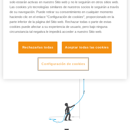
solo estarán activas en nuestro Sitio web y no le seguirán en otros sitios web.
movimientos rápidos del escalador.
Las cookies y/o tecnologías similares de nuestros socios le seguirán a través
de su navegación. Puede retirar su consentimiento en cualquier momento
Acérquese a la pared en el momento del mosquetoneo y,
haciendo clic en el enlace "Configuración de cookies", proporcionado en la
después, vuelva a su posición inicial.
parte inferior de la página del Sitio web. Rechazar todas o parte de estas
cookies puede afectar a su experiencia de usuario, pero bajo ninguna
circunstancia tal negativa le impedirá acceder a nuestro Sitio web.
Rechazarlas todas
Aceptar todas las cookies
Configuración de cookies