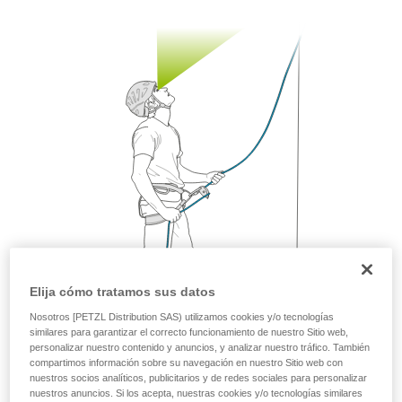
ejecutar estas técnicas, solo y con total
seguridad, antes de ejecutarlas de forma
autónoma.
Damos ejemplos de técnicas relacionadas con
su actividad. Pueden existir otras que no
describimos aquí.
Elija cómo tratamos sus datos
Nosotros [PETZL Distribution SAS) utilizamos cookies y/o tecnologías
similares para garantizar el correcto funcionamiento de nuestro Sitio web,
personalizar nuestro contenido y anuncios, y analizar nuestro tráfico. También
compartimos información sobre su navegación en nuestro Sitio web con
nuestros socios analíticos, publicitarios y de redes sociales para personalizar
La movilidad es una muy buena forma de acompañar los
nuestros anuncios. Si los acepta, nuestras cookies y/o tecnologías similares