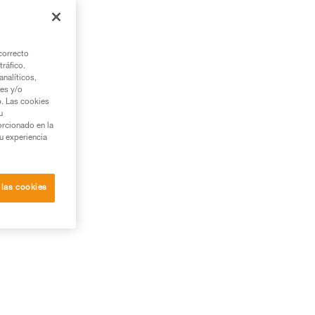
correcto
tráfico.
nalíticos,
ies y/o
b. Las cookies
u
orcionado en la
su experiencia
 las cookies