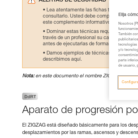
ALERTAS DE SEGURIDAD
Lea atentamente las fichas técnicas de l
Elija cóm
consultarlo. Usted debe comprender la inf
este complemento informativo.
Nosotros [PE
funcionamien
Dominar estas técnicas requiere una for
También com
través de un profesional su capacidad para 
publicitario
antes de ejecutarlas de forma autónoma.
tecnologías 
y/o tecnolog
Damos ejemplos de técnicas relacionadas 
consentimie
describimos aquí.
parte inferi
de usuario, 
Nota:
en este documento el nombre ZIGZAG design
Configur
Aparato de progresión po
El ZIGZAG está diseñado básicamente para los despla
desplazamientos por las ramas, ascensos y descens