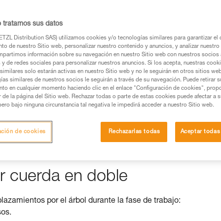
os productos utilizados en este consejo antes de
o tratamos sus datos
ormación de la ficha técnica para poder comprender
TZL Distribution SAS) utilizamos cookies y/o tecnologías similares para garantizar el 
to de nuestro Sitio web, personalizar nuestro contenido y anuncios, y analizar nuestro 
mación y un entrenamiento específico. Confirme a
partimos información sobre su navegación en nuestro Sitio web con nuestros socios a
ejecutar estas técnicas, solo y con total seguridad,
s y de redes sociales para personalizar nuestros anuncios. Si los acepta, nuestras cook
similares solo estarán activas en nuestro Sitio web y no le seguirán en otros sitios we
ías similares de nuestros socios le seguirán a través de su navegación. Puede retirar s
con su actividad. Pueden existir otras que no
nto en cualquier momento haciendo clic en el enlace "Configuración de cookies", prop
or de la página del Sitio web. Rechazar todas o parte de estas cookies puede afectar a 
pero bajo ninguna circunstancia tal negativa le impedirá acceder a nuestro Sitio web.
a indiferentemente a los modelos ZIGZAG o ZIGZAG PLUS.
ación de cookies
Rechazarlas todas
Aceptar todas
r cuerda en doble
zamientos por el árbol durante la fase de trabajo:
os.