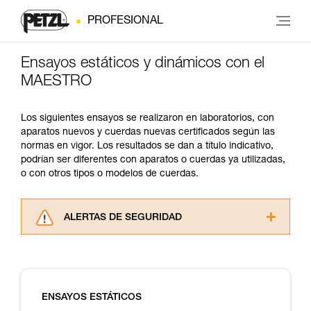
PROFESIONAL
Ensayos estáticos y dinámicos con el
MAESTRO
Los siguientes ensayos se realizaron en laboratorios, con
aparatos nuevos y cuerdas nuevas certificados según las
normas en vigor. Los resultados se dan a título indicativo,
podrían ser diferentes con aparatos o cuerdas ya utilizadas,
o con otros tipos o modelos de cuerdas.
ALERTAS DE SEGURIDAD
Lea atentamente las fichas técnicas de los
productos utilizados en este consejo antes de
consultarlo. Usted debe comprender la
información de la ficha técnica para poder
ENSAYOS ESTÁTICOS
comprender este complemento informativo.