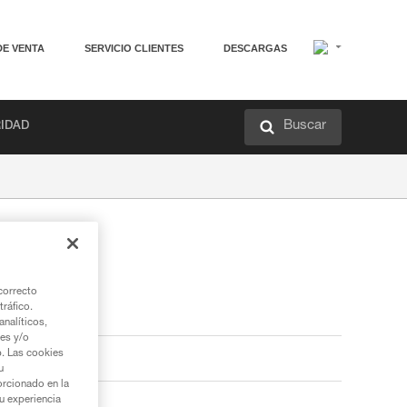
DE VENTA
SERVICIO CLIENTES
DESCARGAS
Buscar
RIDAD
correcto
tráfico.
nalíticos,
ies y/o
b. Las cookies
u
orcionado en la
su experiencia