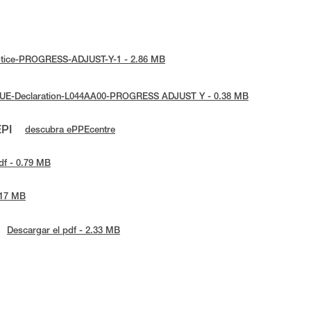
-notice-PROGRESS-ADJUST-Y-1 - 2.86 MB
 : UE-Declaration-L044AA00-PROGRESS ADJUST Y - 0.38 MB
EPI
descubra ePPEcentre
df - 0.79 MB
.17 MB
Descargar el pdf - 2.33 MB