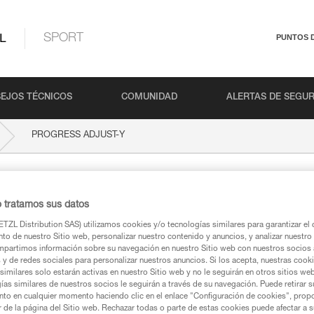
L
SPORT
PUNTOS 
EJOS TÉCNICOS
COMUNIDAD
ALERTAS DE SEGU
PROGRESS ADJUST-Y
UST-Y
o tratamos sus datos
TZL Distribution SAS) utilizamos cookies y/o tecnologías similares para garantizar el 
to de nuestro Sitio web, personalizar nuestro contenido y anuncios, y analizar nuestro 
partimos información sobre su navegación en nuestro Sitio web con nuestros socios a
s y de redes sociales para personalizar nuestros anuncios. Si los acepta, nuestras cook
similares solo estarán activas en nuestro Sitio web y no le seguirán en otros sitios we
ca
ías similares de nuestros socios le seguirán a través de su navegación. Puede retirar s
nto en cualquier momento haciendo clic en el enlace "Configuración de cookies", prop
or de la página del Sitio web. Rechazar todas o parte de estas cookies puede afectar a 