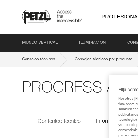
PROFESIONA
MUNDO VERTICAL
ILUMINACIÓN
CONS
Consejos técnicos
Consejos técnicos por producto
PROGRESS ADJ
Elija cóm
Nosotros [PE
funcionamien
También com
publicitario
tecnologías 
Información técni
Contenido técnico
y/o tecnolog
consentimie
parte inferi