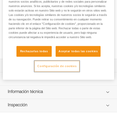
El elemento de amarre LEZARD está diseñado para el
nuestros socios analíticos, publicitarios y de redes sociales para personalizar
nuestros anuncios. Si los acepta, nuestras cookies y/o tecnologías similares
heligruaje en altura. Permite asegurar las fases de
solo estarán activas en nuestro Sitio web y no le seguirán en otros sitios web.
depósito/recogida en altura gracias a un cabo regulable que
Las cookies y/o tecnologías similares de nuestros socios le seguirán a través
se suelta al instante y libera así a la víctima, al socorrista y al
de su navegación. Puede retirar su consentimiento en cualquier momento
helicóptero si éste debe abandonar bruscamente su
haciendo clic en el enlace "Configuración de cookies", proporcionado en la
posición estacionaria. La manipulación del elemento de
parte inferior de la página del Sitio web. Rechazar todas o parte de estas
amarre para heligruaje LEZARD es fácil gracias a la
cookies puede afectar a su experiencia de usuario, pero bajo ninguna
circunstancia tal negativa le impedirá acceder a nuestro Sitio web.
identificación inmediata de los elementos de conexión por
código de colores y a la regulación muy rápida y precisa de
la longitud del cabo regulable con el bloqueador ADJUST.
Rechazarlas todas
Aceptar todas las cookies
Descripción
Configuración de cookies
Diseñado para heligruaje en altura:
Características técnicas
- En el cuerpo metálico, amplio orificio superior para
conectar rápidamente la grúa del helicóptero.
Peso: 880 g
Información técnica
- Cabo regulable que permite regular su longitud para
Certificaciones: CE
conectarse a la reunión.
Ficha técnica
- Doble cabo inferior que permite conectar al socorrista y
Materiales: aluminio, acero inoxidable, poliamida y
Inspección
Descargar el pdf technical-notice-LEZARD-1
a la víctima.
elastómero
- Mosquetón fijado al cuerpo metálico para conectar una
Declaración de conformidad
Procedimiento de revisión del EPI