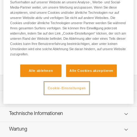
Das LEZARD-Verbindungsmittel ist für die Luftrettung
Surfverhalten auf unserer Website an unsere Analyse-, Werbe- und Social-
bestimmt. Es dient dazu, das Absetzen und Aufnehmen von
Media-Partner weiter, um unsere Werbung anzupassen. Wenn Sie diese
akzeptieren, sind unsere Cookies und/oder ähnliche Technologien nur auf
Personen mit Hilfe eines einstellbaren Strangs zu sichern.
unserer Website aktiv und verfolgen Sie nicht auf andere Websites. Die
Wenn der Helikopter seine stationäre Position plötzlich
Cookies und/oder ähnliche Technologien unserer Partner werden Sie während
verlassen muss, werden die verletzte Person, die
Ihres gesamten Surfens verfolgen. Sie können Ihre Einwilligung jederzeit
Rettungskraft und der Helikopter durch Abwerfen des
widerrufen, indem Sie auf den Link „Cookie-Einstellungen“ klicken, der sich am
Strangs freigegeben. Die farblich gekennzeichneten
unteren Rand der Website befindet. Die Ablehnung aller oder eines Teils dieser
Cookies kann Ihre Benutzererfahrung beeinträchtigen, aber unter keinen
Verbindungselemente und die schnelle, präzise Anpassung
Umständen wird eine solche Ablehnung Sie daran hindern, auf unsere Website
der Länge des einstellbaren Strangs mit Hilfe der ADJUST-
zuzugreifen.
Einstellvorrichtung erleichtern das Handling des LEZARD-
Verbindungsmittels.
Alle ablehnen
Alle Cookies akzeptieren
Leistungsverzeichnis
Cookie-Einstellungen
Konzipiert für die Helikopterrettung in der Höhe:
Technische Spezifikationen
- Die große Öffnung im oberen Bereich des Metallkörpers
ermöglicht eine schnelle Verbindung mit der
Gewicht: 880 g
Technische Informationen
Rettungswinde des Hubschraubers.
Zertifizierung(en): CE
- Einstellbarer Strang zum Anpassen der Länge beim
Gebrauchsanleitung
Einhängen am Stand.
Material: Aluminium, Edelstahl, Polyamid, Elastomer
Wartung
Das PDF herunterladen technical-notice-LEZARD-1
- Unterer Doppelstrang zum Verbinden von Rettungskraft