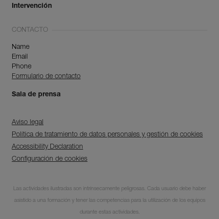
Intervención
CONTACTO
Name
Email
Phone
Formulario de contacto
Sala de prensa
Aviso legal
Política de tratamiento de datos personales y gestión de cookies
Accessibility Declaration
Configuración de cookies
Descubra ePPEcentre
Las actividades ilustradas son intrínsecamente peligrosas. Cada usuario debe haber
Simplifique el control y
asistido a una formación y tener las competencias para la utilización de los equipos
seguimiento de su parque de
EPI.
durante estas actividades.