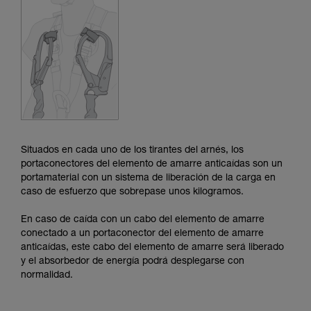
y un entrenamiento específico. Confirme a
través de un profesional su capacidad para
ejecutar estas técnicas, solo y con total
seguridad, antes de ejecutarlas de forma
autónoma.
Damos ejemplos de técnicas relacionadas con
su actividad. Pueden existir otras que no
describimos aquí.
Situados en cada uno de los tirantes del arnés, los
portaconectores del elemento de amarre anticaídas son un
portamaterial con un sistema de liberación de la carga en
caso de esfuerzo que sobrepase unos kilogramos.
En caso de caída con un cabo del elemento de amarre
conectado a un portaconector del elemento de amarre
anticaídas, este cabo del elemento de amarre será liberado
y el absorbedor de energía podrá desplegarse con
normalidad.