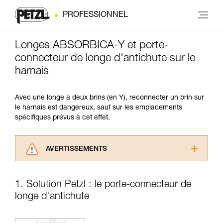
PROFESSIONNEL
Longes ABSORBICA-Y et porte-
connecteur de longe d'antichute sur le
harnais
Avec une longe à deux brins (en Y), reconnecter un brin sur
le harnais est dangereux, sauf sur les emplacements
spécifiques prévus à cet effet.
AVERTISSEMENTS
Lisez attentivement les notices techniques des
produits utilisés dans ce conseil avant de le
1. Solution Petzl : le porte-connecteur de
consulter. Vous devez avoir compris les
longe d'antichute
informations de la notice technique pour
pouvoir comprendre ce complément
d’informations.