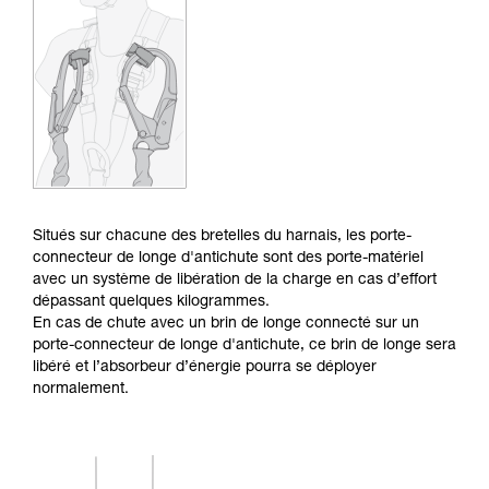
Maîtriser ces techniques nécessite une
formation et un entraînement spécifique. Validez
avec un professionnel votre capacité à refaire
la manipulation, seul, en toute sécurité, avant
de la reproduire en autonomie.
Nous donnons des exemples de techniques
liées à votre activité. Il peut en exister d’autres
que nous ne décrivons pas ici.
Situés sur chacune des bretelles du harnais, les porte-
connecteur de longe d'antichute sont des porte-matériel
avec un système de libération de la charge en cas d’effort
dépassant quelques kilogrammes.
En cas de chute avec un brin de longe connecté sur un
porte-connecteur de longe d'antichute, ce brin de longe sera
libéré et l’absorbeur d’énergie pourra se déployer
normalement.