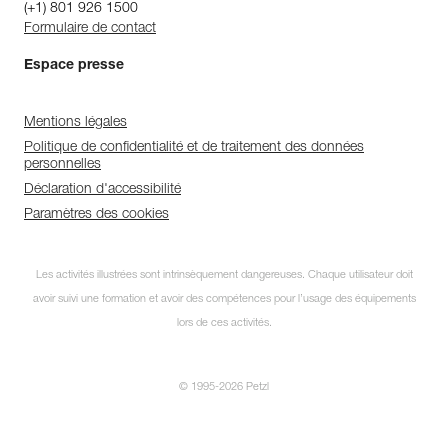
(+1) 801 926 1500
Formulaire de contact
Espace presse
Mentions légales
Politique de confidentialité et de traitement des données
personnelles
Déclaration d'accessibilité
Paramètres des cookies
Les activités illustrées sont intrinsèquement dangereuses. Chaque utilisateur doit
avoir suivi une formation et avoir des compétences pour l’usage des équipements
lors de ces activités.
© 1995-2026 Petzl
Découvrez ePPEcentre