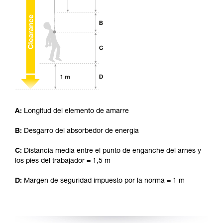
ejecutar estas técnicas, solo y con total
seguridad, antes de ejecutarlas de forma
autónoma.
Damos ejemplos de técnicas relacionadas con
su actividad. Pueden existir otras que no
describimos aquí.
A:
Longitud del elemento de amarre
B:
Desgarro del absorbedor de energía
C:
Distancia media entre el punto de enganche del arnés y
los pies del trabajador = 1,5 m
D:
Margen de seguridad impuesto por la norma = 1 m