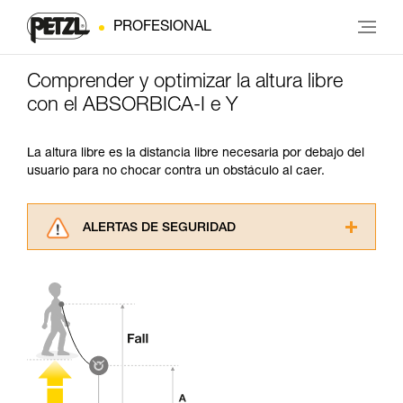
PROFESIONAL
Comprender y optimizar la altura libre
con el ABSORBICA-I e Y
La altura libre es la distancia libre necesaria por debajo del
usuario para no chocar contra un obstáculo al caer.
ALERTAS DE SEGURIDAD
Lea atentamente las fichas técnicas de los
productos utilizados en este consejo antes de
consultarlo. Usted debe comprender la
información de la ficha técnica para poder
comprender este complemento informativo.
Dominar estas técnicas requiere una formación
y un entrenamiento específico. Confirme a
través de un profesional su capacidad para