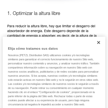
1. Optimizar la altura libre
Para reducir la altura libre, hay que limitar el desgarro del
absorbedor de energía. Este desgarro depende de la
cantidad de energía a absorber, es decir, de la altura de la
caída. Existen dos posibilidades para limitar la altura de la
caída, priorizar las posiciones de trabajo por debajo del
Elija cómo tratamos sus datos
anclaje o reducir la longitud del elemento de amarre.
Nosotros [PETZL Distribution SAS) utilizamos cookies y/o tecnologías
similares para garantizar el correcto funcionamiento de nuestro Sitio web,
PRIORIZAR LAS POSICIONES DE TRABAJO POR DEBAJO
personalizar nuestro contenido y anuncios, y analizar nuestro tráfico. También
DEL ANCLAJE
compartimos información sobre su navegación en nuestro Sitio web con
nuestros socios analíticos, publicitarios y de redes sociales para personalizar
nuestros anuncios. Si los acepta, nuestras cookies y/o tecnologías similares
solo estarán activas en nuestro Sitio web y no le seguirán en otros sitios web.
Las cookies y/o tecnologías similares de nuestros socios le seguirán a través
de su navegación. Puede retirar su consentimiento en cualquier momento
haciendo clic en el enlace "Configuración de cookies", proporcionado en la
parte inferior de la página del Sitio web. Rechazar todas o parte de estas
cookies puede afectar a su experiencia de usuario, pero bajo ninguna
circunstancia tal negativa le impedirá acceder a nuestro Sitio web.