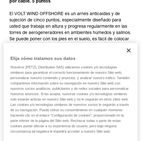
por cable. 5 puntos
El VOLT WIND OFFSHORE es un arnés anticaídas y de
sujeción de cinco puntos, especialmente diseñado para
usted que trabaja en altura y progresa regularmente en las
torres de aerogeneradores en ambientes húmedos y salinos.
Se puede poner con los pies en el suelo, es fácil de colocar
gracias a sus hebillas con cierre FAST y se regula con
rapidez gracias a sus hebillas autobloqueantes
Elija cómo tratamos sus datos
DOUBLEBACK. Confortable, su construcción proporciona
todo el confort, el ajuste y la sujeción necesarios cuando se
Nosotros [PETZL Distribution SAS) utilizamos cookies y/o tecnologías
trabaja en altura. Su punto de enganche ventral LADDER
similares para garantizar el correcto funcionamiento de nuestro Sitio web,
CLIMB permite conectar un carro y progresar fácil y
personalizar nuestro contenido y anuncios, y analizar nuestro tráfico. También
confortablemente por riel o cable. Las placas de protección,
compartimos información sobre su navegación en nuestro Sitio web con
nuestros socios analíticos, publicitarios y de redes sociales para personalizar
en la parte posterior de los tirantes y el cinturón, protegen
nuestros anuncios. Si los acepta, nuestras cookies y/o tecnologías similares
las cintas del desgaste vinculado a los rozamientos durante
solo estarán activas en nuestro Sitio web y no le seguirán en otros sitios web.
los desplazamientos en las torres. Por último, sus anillos
Las cookies y/o tecnologías similares de nuestros socios le seguirán a través
portamaterial y trabillas portamaterial le permiten organizar y
de su navegación. Puede retirar su consentimiento en cualquier momento
transportar todo el material que necesita para sus misiones.
haciendo clic en el enlace "Configuración de cookies", proporcionado en la
parte inferior de la página del Sitio web. Rechazar todas o parte de estas
cookies puede afectar a su experiencia de usuario, pero bajo ninguna
circunstancia tal negativa le impedirá acceder a nuestro Sitio web.