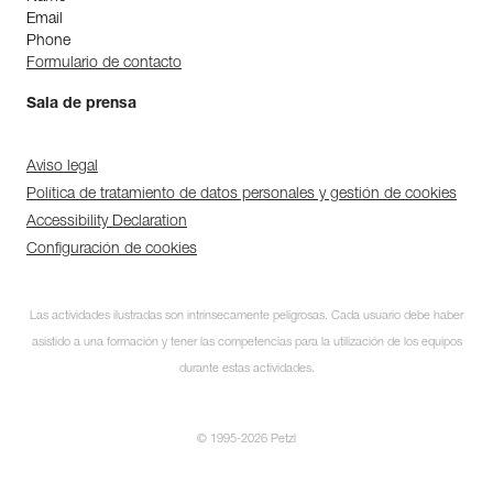
Email
Phone
Formulario de contacto
Sala de prensa
Aviso legal
Política de tratamiento de datos personales y gestión de cookies
Accessibility Declaration
Configuración de cookies
Las actividades ilustradas son intrínsecamente peligrosas. Cada usuario debe haber
asistido a una formación y tener las competencias para la utilización de los equipos
durante estas actividades.
© 1995-2026 Petzl