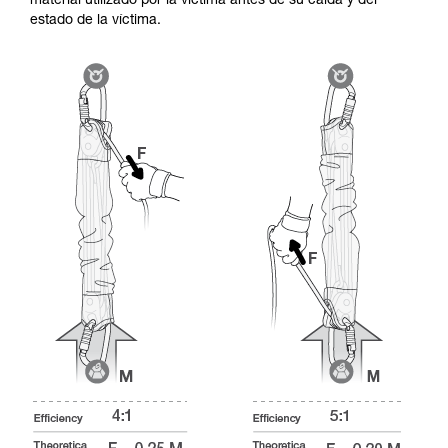
material utilizado por la víctima antes de su caída y del
estado de la víctima.