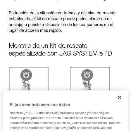
ejecutar estas técnicas, solo y con total
seguridad, antes de ejecutarlas de forma
autónoma.
En función de la situación de trabajo y del plan de rescate
Damos ejemplos de técnicas relacionadas con
establecido, el kit de rescate puede preinstalarse en un
su actividad. Pueden existir otras que no
anclaje, o puesto a disposición de los compañeros en el
describimos aquí.
lugar de acceso más rápido.
Montaje de un kit de rescate
especializado con JAG SYSTEM e I'D
Elija cómo tratamos sus datos
Nosotros [PETZL Distribution SAS) utilizamos cookies y/o tecnologías
similares para garantizar el correcto funcionamiento de nuestro Sitio web,
personalizar nuestro contenido y anuncios, y analizar nuestro tráfico. También
compartimos información sobre su navegación en nuestro Sitio web con