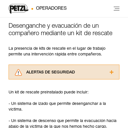
OPERADORES
Desenganche y evacuación de un
compañero mediante un kit de rescate
La presencia de kits de rescate en el lugar de trabajo
permite una intervención rápida entre compañeros.
ALERTAS DE SEGURIDAD
Lea atentamente las fichas técnicas de los
productos utilizados en este consejo antes de
Un kit de rescate preinstalado puede incluir:
consultarlo. Usted debe comprender la
información de la ficha técnica para poder
- Un sistema de izado que permite desenganchar a la
comprender este complemento informativo.
víctima.
Dominar estas técnicas requiere una formación
y un entrenamiento específico. Confirme a
- Un sistema de descenso que permite la evacuación hacia
través de un profesional su capacidad para
abajo de la víctima de la que nos hemos hecho cargo.