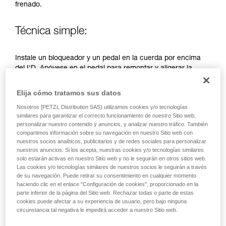
frenado.
autónoma.
Damos ejemplos de técnicas relacionadas con
su actividad. Pueden existir otras que no
Técnica simple:
describimos aquí.
Instale un bloqueador y un pedal en la cuerda por encima
del I'D. Apóyese en el pedal para remontar y aligerar la
cuerda a nivel del I'D, tire simultáneamente de la cuerda
lado frenado. Vuelva a suspenderse del I'D sin choque, para
Elija cómo tratamos sus datos
desplazar el pedal hacia arriba y volver a empezar la
Nosotros [PETZL Distribution SAS) utilizamos cookies y/o tecnologías
maniobra.
similares para garantizar el correcto funcionamiento de nuestro Sitio web,
personalizar nuestro contenido y anuncios, y analizar nuestro tráfico. También
compartimos información sobre su navegación en nuestro Sitio web con
nuestros socios analíticos, publicitarios y de redes sociales para personalizar
nuestros anuncios. Si los acepta, nuestras cookies y/o tecnologías similares
solo estarán activas en nuestro Sitio web y no le seguirán en otros sitios web.
Las cookies y/o tecnologías similares de nuestros socios le seguirán a través
de su navegación. Puede retirar su consentimiento en cualquier momento
haciendo clic en el enlace "Configuración de cookies", proporcionado en la
parte inferior de la página del Sitio web. Rechazar todas o parte de estas
cookies puede afectar a su experiencia de usuario, pero bajo ninguna
circunstancia tal negativa le impedirá acceder a nuestro Sitio web.