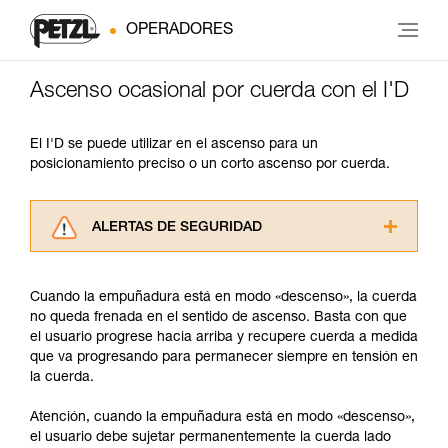
OPERADORES
Ascenso ocasional por cuerda con el I'D
El I'D se puede utilizar en el ascenso para un
posicionamiento preciso o un corto ascenso por cuerda.
ALERTAS DE SEGURIDAD
Lea atentamente las fichas técnicas de los
productos utilizados en este consejo antes de
Cuando la empuñadura está en modo «descenso», la cuerda
consultarlo. Usted debe comprender la
no queda frenada en el sentido de ascenso. Basta con que
información de la ficha técnica para poder
el usuario progrese hacia arriba y recupere cuerda a medida
comprender este complemento informativo.
que va progresando para permanecer siempre en tensión en
Dominar estas técnicas requiere una formación
la cuerda.
y un entrenamiento específico. Confirme a
través de un profesional su capacidad para
Atención, cuando la empuñadura está en modo «descenso»,
ejecutar estas técnicas, solo y con total
el usuario debe sujetar permanentemente la cuerda lado
seguridad, antes de ejecutarlas de forma