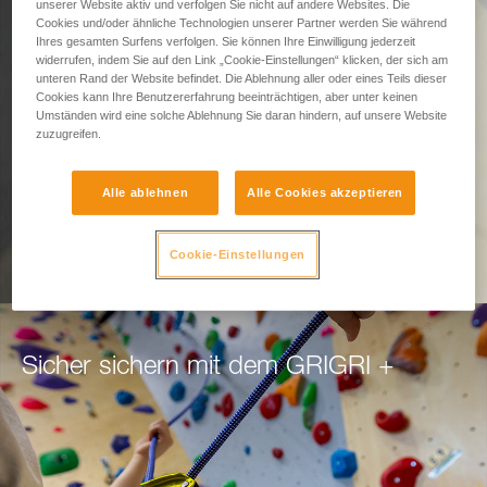
Gedacht fürs Sichern.
unserer Website aktiv und verfolgen Sie nicht auf andere Websites. Die
Cookies und/oder ähnliche Technologien unserer Partner werden Sie während
Ihres gesamten Surfens verfolgen. Sie können Ihre Einwilligung jederzeit
widerrufen, indem Sie auf den Link „Cookie-Einstellungen“ klicken, der sich am
Das GRIGRI + steht für Sicherheit und
unteren Rand der Website befindet. Die Ablehnung aller oder eines Teils dieser
Cookies kann Ihre Benutzererfahrung beeinträchtigen, aber unter keinen
Gelassenheit beim Vor- und Nachstiegssichern.
Umständen wird eine solche Ablehnung Sie daran hindern, auf unsere Website
zuzugreifen.
ZUM NEUEN GRIGRI +
Alle ablehnen
Alle Cookies akzeptieren
Cookie-Einstellungen
Sicher sichern mit dem GRIGRI +