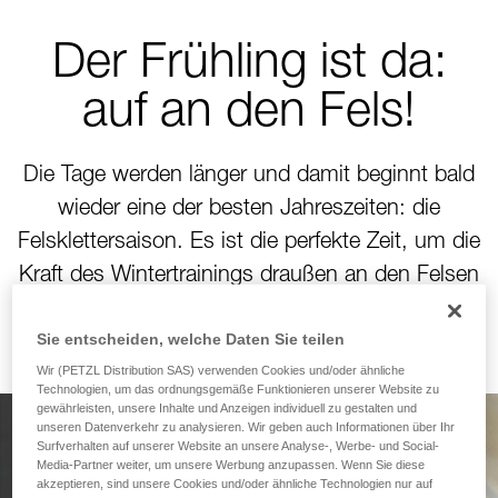
Der Frühling ist da:
auf an den Fels!
Die Tage werden länger und damit beginnt bald
wieder eine der besten Jahreszeiten: die
Felsklettersaison. Es ist die perfekte Zeit, um die
Kraft des Wintertrainings draußen an den Felsen
zu bringen!
Sie entscheiden, welche Daten Sie teilen
Wir (PETZL Distribution SAS) verwenden Cookies und/oder ähnliche
Technologien, um das ordnungsgemäße Funktionieren unserer Website zu
gewährleisten, unsere Inhalte und Anzeigen individuell zu gestalten und
unseren Datenverkehr zu analysieren. Wir geben auch Informationen über Ihr
Surfverhalten auf unserer Website an unsere Analyse-, Werbe- und Social-
Gemacht fürs Klettern.
Media-Partner weiter, um unsere Werbung anzupassen. Wenn Sie diese
akzeptieren, sind unsere Cookies und/oder ähnliche Technologien nur auf