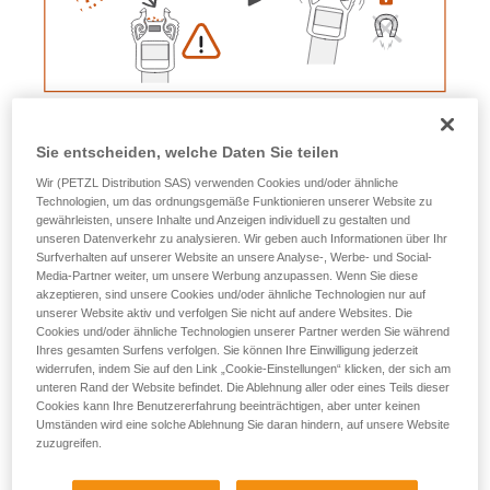
Sie entscheiden, welche Daten Sie teilen
Wir (PETZL Distribution SAS) verwenden Cookies und/oder ähnliche
Technologien, um das ordnungsgemäße Funktionieren unserer Website zu
gewährleisten, unsere Inhalte und Anzeigen individuell zu gestalten und
unseren Datenverkehr zu analysieren. Wir geben auch Informationen über Ihr
Surfverhalten auf unserer Website an unsere Analyse-, Werbe- und Social-
Media-Partner weiter, um unsere Werbung anzupassen. Wenn Sie diese
akzeptieren, sind unsere Cookies und/oder ähnliche Technologien nur auf
unserer Website aktiv und verfolgen Sie nicht auf andere Websites. Die
Cookies und/oder ähnliche Technologien unserer Partner werden Sie während
Ihres gesamten Surfens verfolgen. Sie können Ihre Einwilligung jederzeit
Vorgehensweise zum
widerrufen, indem Sie auf den Link „Cookie-Einstellungen“ klicken, der sich am
unteren Rand der Website befindet. Die Ablehnung aller oder eines Teils dieser
Entfernen der Magnete
Cookies kann Ihre Benutzererfahrung beeinträchtigen, aber unter keinen
Umständen wird eine solche Ablehnung Sie daran hindern, auf unsere Website
zuzugreifen.
Magnet des Steckteils der Schnalle