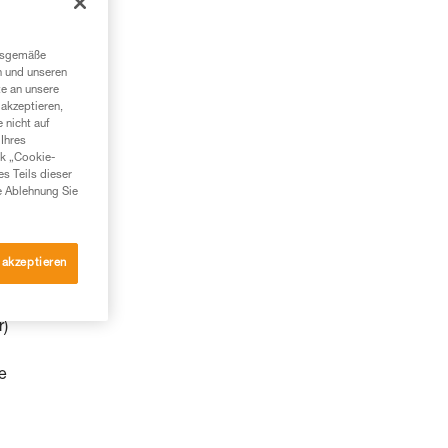
ngsgemäße
n und unseren
te an unsere
akzeptieren,
 nicht auf
Ihres
nk „Cookie-
es Teils dieser
e Ablehnung Sie
 akzeptieren
r)
e