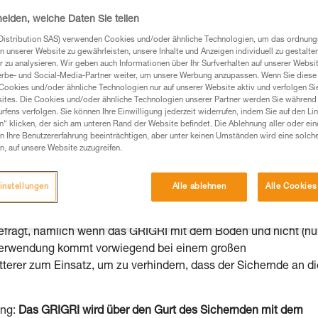
heiden, welche Daten Sie teilen
Distribution SAS) verwenden Cookies und/oder ähnliche Technologien, um das ordnu
n unserer Website zu gewährleisten, unsere Inhalte und Anzeigen individuell zu gestalte
 zu analysieren. Wir geben auch Informationen über Ihr Surfverhalten auf unserer Websi
Produkte, um die es in diesem Tech Tipp geht,
erbe- und Social-Media-Partner weiter, um unsere Werbung anzupassen. Wenn Sie diese 
te ziehen. Um diese Zusatzinformationen verstehen zu
Cookies und/oder ähnliche Technologien nur auf unserer Website aktiv und verfolgen Sie
auchsanweisung enthaltenen Informationen richtig
ites. Die Cookies und/oder ähnliche Technologien unserer Partner werden Sie während 
fens verfolgen. Sie können Ihre Einwilligung jederzeit widerrufen, indem Sie auf den Li
n“ klicken, der sich am unteren Rand der Website befindet. Die Ablehnung aller oder ein
 eine entsprechende Ausbildung und ein spezielles
 Ihre Benutzererfahrung beeinträchtigen, aber unter keinen Umständen wird eine solch
inem Profi, ob Sie in der Lage sind, den Vorgang
n, auf unsere Website zuzugreifen.
n eigenständig durchführen.
ivität verbundenen Techniken. Möglicherweise gibt es
instellungen
Alle ablehnen
Alle Cookies
chrieben werden.
efragt, nämlich wenn das GRIGRI mit dem Boden und nicht (nu
 Verwendung kommt vorwiegend bei einem großen
erer zum Einsatz, um zu verhindern, dass der Sichernde an di
ung:
Das GRIGRI wird über den Gurt des Sichernden mit dem