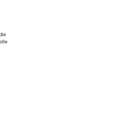
die
olle