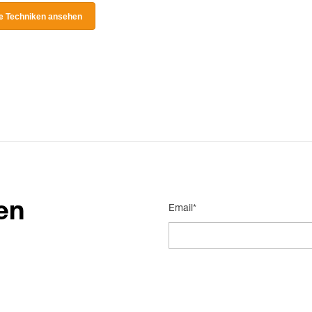
le Techniken ansehen
en
Email*