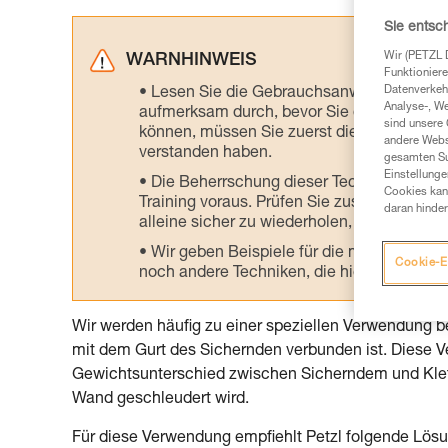
Sie entsc
Wir (PETZL 
WARNHINWEIS
Funktioniere
Datenverkehr
Lesen Sie die Gebrauchsanweisungen der 
Analyse-, W
aufmerksam durch, bevor Sie diesen zu Ra
sind unsere 
können, müssen Sie zuerst die in der Gebr
andere Webs
verstanden haben.
gesamten Sur
Einstellunge
Die Beherrschung dieser Techniken setzt
Cookies kann
Training voraus. Prüfen Sie zusammen mit e
daran hinder
alleine sicher zu wiederholen, bevor Sie ih
Wir geben Beispiele für die mit Ihrer Akt
Cookie-E
noch andere Techniken, die hier nicht bes
Wir werden häufig zu einer speziellen Verwendung b
mit dem Gurt des Sichernden verbunden ist. Diese
Gewichtsunterschied zwischen Sicherndem und Klett
Wand geschleudert wird.
Für diese Verwendung empfiehlt Petzl folgende Lös