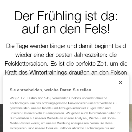
Der Frühling ist da:
auf an den Fels!
Die Tage werden länger und damit beginnt bald
wieder eine der besten Jahreszeiten: die
Felsklettersaison. Es ist die perfekte Zeit, um die
Kraft des Wintertrainings draußen an den Felsen
zu bringen!
Sie entscheiden, welche Daten Sie teilen
Wir (PETZL Distribution SAS) verwenden Cookies und/oder ähnliche
Technologien, um das ordnungsgemäße Funktionieren unserer Website zu
gewährleisten, unsere Inhalte und Anzeigen individuell zu gestalten und
unseren Datenverkehr zu analysieren. Wir geben auch Informationen über Ihr
Surfverhalten auf unserer Website an unsere Analyse-, Werbe- und Social-
Gemacht fürs Klettern.
Media-Partner weiter, um unsere Werbung anzupassen. Wenn Sie diese
akzeptieren, sind unsere Cookies und/oder ähnliche Technologien nur auf