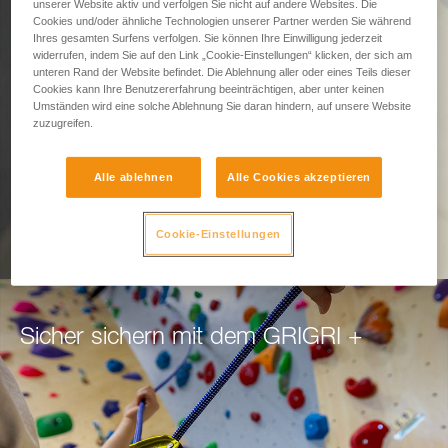
Gedacht fürs Sichern.
unserer Website aktiv und verfolgen Sie nicht auf andere Websites. Die
Cookies und/oder ähnliche Technologien unserer Partner werden Sie während
Ihres gesamten Surfens verfolgen. Sie können Ihre Einwilligung jederzeit
widerrufen, indem Sie auf den Link „Cookie-Einstellungen“ klicken, der sich am
Das GRIGRI + steht für Sicherheit und
unteren Rand der Website befindet. Die Ablehnung aller oder eines Teils dieser
Cookies kann Ihre Benutzererfahrung beeinträchtigen, aber unter keinen
Gelassenheit beim Vor- und Nachstiegssichern.
Umständen wird eine solche Ablehnung Sie daran hindern, auf unsere Website
zuzugreifen.
ZUM NEUEN GRIGRI +
Alle ablehnen
Alle Cookies akzeptieren
Cookie-Einstellungen
Sicher sichern mit dem GRIGRI +