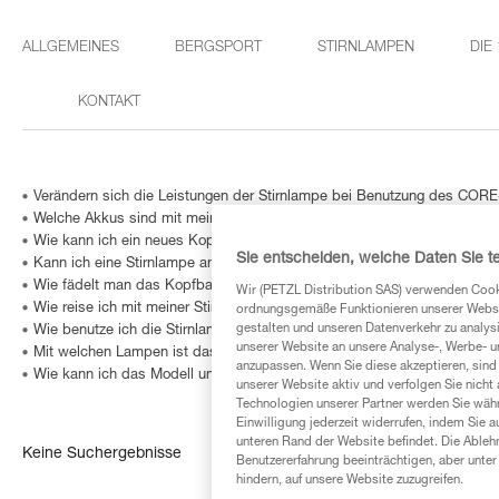
ALLGEMEINES
BERGSPORT
STIRNLAMPEN
DIE
KONTAKT
Verändern sich die Leistungen der Stirnlampe bei Benutzung des COR
Welche Akkus sind mit meiner Stirnlampe kompatibel?
Wie kann ich ein neues Kopfband bestellen?
Sie entscheiden, welche Daten Sie te
Kann ich eine Stirnlampe an meinem Fahrrad anbringen?
Wie fädelt man das Kopfband der Stirnlampen ACTIK/TIKKA/TIKKINA wi
Wir (PETZL Distribution SAS) verwenden Cook
Wie reise ich mit meiner Stirnlampe im Flugzeug?
ordnungsgemäße Funktionieren unserer Website
gestalten und unseren Datenverkehr zu analysi
Wie benutze ich die Stirnlampe bei Nebel?
unserer Website an unsere Analyse-, Werbe- 
Mit welchen Lampen ist das HELMET ADAPT kompatibel?
anzupassen. Wenn Sie diese akzeptieren, sind
Wie kann ich das Modell und das Alter meiner Petzl Stirnlampe feststel
unserer Website aktiv und verfolgen Sie nicht
Technologien unserer Partner werden Sie währ
Einwilligung jederzeit widerrufen, indem Sie a
unteren Rand der Website befindet. Die Ablehn
Keine Suchergebnisse
Benutzererfahrung beeinträchtigen, aber unte
hindern, auf unsere Website zuzugreifen.