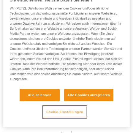
Sie entscheiden, welche Daten Sie teilen
System wirklich daran hindert, in einen absturzgefährdeten
Wir (PETZL Distribution SAS) verwenden Cookies und/oder ähnliche
Bereich zu gelangen.
Technologien, um das ordnungsgemäße Funktionieren unserer Website zu
gewährleisten, unsere Inhalte und Anzeigen individuell zu gestalten und
unseren Datenverkehr zu analysieren. Wir geben auch Informationen über Ihr
Surfverhalten auf unserer Website an unsere Analyse-, Werbe- und Social-
Aus regulatorischer Sicht wird die Verwendung von
Media-Partner weiter, um unsere Werbung anzupassen. Wenn Sie diese
Befestigungsösen in Rückhaltesystemen durch die
akzeptieren, sind unsere Cookies und/oder ähnliche Technologien nur auf
Zertifizierung EN 358 abgedeckt. Sofern kein Absturzrisiko
unserer Website aktiv und verfolgen Sie nicht auf andere Websites. Die
und somit keine Gefahr besteht, dass die anwendende
Cookies und/oder ähnliche Technologien unserer Partner werden Sie während
Person im Gurt hängt, kann in der Praxis jedoch jede
Ihres gesamten Surfens verfolgen. Sie können Ihre Einwilligung jederzeit
beliebige Befestigungsöse des Gurts zum Rückhalten
widerrufen, indem Sie auf den Link „Cookie-Einstellungen“ klicken, der sich am
unteren Rand der Website befindet. Die Ablehnung aller oder eines Teils dieser
verwendet werden.
Cookies kann Ihre Benutzererfahrung beeinträchtigen, aber unter keinen
Umständen wird eine solche Ablehnung Sie daran hindern, auf unsere Website
zuzugreifen.
Die Wahl der für die Rückhaltung verwendeten
Befestigungsöse kann von den spezifischen Ansprüchen der
zu bewältigenden Aufgabe bedingt sein, z. B. kann die
Alle ablehnen
Alle Cookies akzeptieren
dorsale Öse bevorzugt werden, um zu verhindern, dass sich
das Verbindungsmittel im Arbeitsbereich vor der
anwendenden Person befindet.
Cookie-Einstellungen