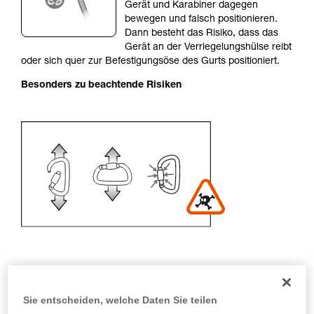
einem Profi, ob Sie in der Lage sind, den
Gerät und Karabiner dagegen
Vorgang alleine sicher zu wiederholen, bevor
bewegen und falsch positionieren.
Sie ihn eigenständig durchführen.
Dann besteht das Risiko, dass das
Wir geben Beispiele für die mit Ihrer Aktivität
Gerät an der Verriegelungshülse reibt
verbundenen Techniken. Möglicherweise gibt es
oder sich quer zur Befestigungsöse des Gurts positioniert.
noch andere Techniken, die hier nicht
Besonders zu beachtende Risiken
beschrieben werden.
Empfehlung für Karabiner und
Sie entscheiden, welche Daten Sie teilen
Zubehör