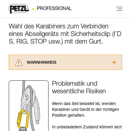
PROFESSIONAL
Wahl des Karabiners zum Verbinden
eines Abseilgeräts mit Sicherheitsclip (I’D
S, RIG, STOP usw.) mit dem Gurt.
WARNHINWEIS
Lesen Sie die Gebrauchsanweisungen der
Produkte, um die es in diesem Tech Tipp geht,
Problematik und
aufmerksam durch, bevor Sie diesen zu Rate
wesentliche Risiken
ziehen. Um diese Zusatzinformationen
verstehen zu können, müssen Sie zuerst die in
der Gebrauchsanweisung enthaltenen
Wenn das Seil belastet ist, werden
Informationen richtig verstanden haben.
Karabiner und Gerät in der richtigen
Die Beherrschung dieser Techniken setzt eine
Position gehalten.
entsprechende Ausbildung und ein spezielles
Training voraus. Prüfen Sie zusammen mit
In unbelastetem Zustand können sich