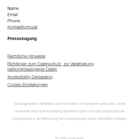
Name
Email
Phone
Kontaktformular
Pressezugang
Rechtliche Hinweise
Richtlinien zum Datenschutz, zur Verarbeitung
personenbezogener Daten
Accessibility Declaration
Cookie-Einstellungen
Die dargestellten Aktivitäten sind mit Risiken und Gefahren verbunden. Jeder
Anwender muss eine Ausbildung absolviert haben und über entsprechende
Kompetenzen in der Benutzung der Ausrüstung bei diesen Aktivitäten verfügen.
© 1995-2026 Petzl