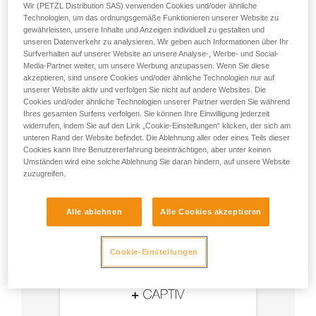
Wir (PETZL Distribution SAS) verwenden Cookies und/oder ähnliche
Technologien, um das ordnungsgemäße Funktionieren unserer Website zu
- Verwenden Sie einen Am’D-Karabiner und einen
gewährleisten, unsere Inhalte und Anzeigen individuell zu gestalten und
unseren Datenverkehr zu analysieren. Wir geben auch Informationen über Ihr
CAPTIV-Positionierungsbügel.
Surfverhalten auf unserer Website an unsere Analyse-, Werbe- und Social-
Media-Partner weiter, um unsere Werbung anzupassen. Wenn Sie diese
- Wählen Sie die dem Einsatzzweck entsprechende
akzeptieren, sind unsere Cookies und/oder ähnliche Technologien nur auf
Verriegelung.
unserer Website aktiv und verfolgen Sie nicht auf andere Websites. Die
Cookies und/oder ähnliche Technologien unserer Partner werden Sie während
Ihres gesamten Surfens verfolgen. Sie können Ihre Einwilligung jederzeit
widerrufen, indem Sie auf den Link „Cookie-Einstellungen“ klicken, der sich am
unteren Rand der Website befindet. Die Ablehnung aller oder eines Teils dieser
Cookies kann Ihre Benutzererfahrung beeinträchtigen, aber unter keinen
Umständen wird eine solche Ablehnung Sie daran hindern, auf unsere Website
zuzugreifen.
Alle ablehnen
Alle Cookies akzeptieren
Cookie-Einstellungen