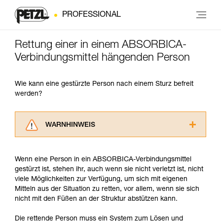
PROFESSIONAL
Rettung einer in einem ABSORBICA-
Verbindungsmittel hängenden Person
Wie kann eine gestürzte Person nach einem Sturz befreit
werden?
WARNHINWEIS
Lesen Sie die Gebrauchsanweisungen der
Produkte, um die es in diesem Tech Tipp geht,
Wenn eine Person in ein ABSORBICA-Verbindungsmittel
aufmerksam durch, bevor Sie diesen zu Rate
gestürzt ist, stehen ihr, auch wenn sie nicht verletzt ist, nicht
ziehen. Um diese Zusatzinformationen
viele Möglichkeiten zur Verfügung, um sich mit eigenen
verstehen zu können, müssen Sie zuerst die in
Mitteln aus der Situation zu retten, vor allem, wenn sie sich
der Gebrauchsanweisung enthaltenen
nicht mit den Füßen an der Struktur abstützen kann.
Informationen richtig verstanden haben.
Die Beherrschung dieser Techniken setzt eine
Die rettende Person muss ein System zum Lösen und