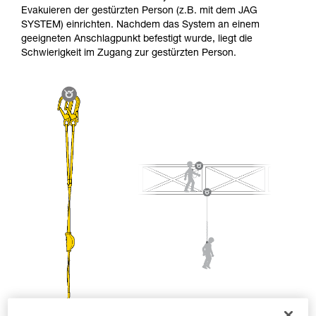
entsprechende Ausbildung und ein spezielles
Evakuieren der gestürzten Person (z.B. mit dem JAG
Training voraus. Prüfen Sie zusammen mit
SYSTEM) einrichten. Nachdem das System an einem
einem Profi, ob Sie in der Lage sind, den
geeigneten Anschlagpunkt befestigt wurde, liegt die
Vorgang alleine sicher zu wiederholen, bevor
Schwierigkeit im Zugang zur gestürzten Person.
Sie ihn eigenständig durchführen.
Wir geben Beispiele für die mit Ihrer Aktivität
verbundenen Techniken. Möglicherweise gibt es
noch andere Techniken, die hier nicht
beschrieben werden.