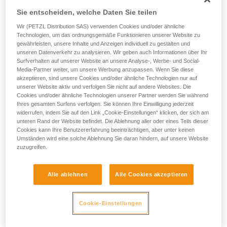
Sie entscheiden, welche Daten Sie teilen
Wir (PETZL Distribution SAS) verwenden Cookies und/oder ähnliche
Technologien, um das ordnungsgemäße Funktionieren unserer Website zu
gewährleisten, unsere Inhalte und Anzeigen individuell zu gestalten und
unseren Datenverkehr zu analysieren. Wir geben auch Informationen über Ihr
Surfverhalten auf unserer Website an unsere Analyse-, Werbe- und Social-
Media-Partner weiter, um unsere Werbung anzupassen. Wenn Sie diese
akzeptieren, sind unsere Cookies und/oder ähnliche Technologien nur auf
unserer Website aktiv und verfolgen Sie nicht auf andere Websites. Die
Cookies und/oder ähnliche Technologien unserer Partner werden Sie während
Ihres gesamten Surfens verfolgen. Sie können Ihre Einwilligung jederzeit
widerrufen, indem Sie auf den Link „Cookie-Einstellungen“ klicken, der sich am
unteren Rand der Website befindet. Die Ablehnung aller oder eines Teils dieser
Cookies kann Ihre Benutzererfahrung beeinträchtigen, aber unter keinen
Umständen wird eine solche Ablehnung Sie daran hindern, auf unsere Website
zuzugreifen.
Alle ablehnen
Alle Cookies akzeptieren
Wenn die Möglichkeit besteht, sich in
den Gurt der gestürzten Person
Cookie-Einstellungen
einzuhängen