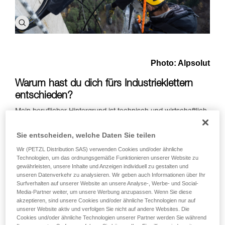
Photo: Alpsolut
Warum hast du dich fürs Industrieklettern
entschieden?
Mein beruflicher Hintergrund ist technisch und wirtschaftlich
geprägt. Seit 1995 bin ich zudem UIAGM Berg- und
Skiführer. Dadurch entstand meine Affinität zur Seiltechnik
Sie entscheiden, welche Daten Sie teilen
und zum Risikomanagement. Industriekletterer wurde ich
Wir (PETZL Distribution SAS) verwenden Cookies und/oder ähnliche
durch einen Zufall im Jahr 2000 beim Neubau der
Technologien, um das ordnungsgemäße Funktionieren unserer Website zu
Olympiasprungschanze in Innsbruck. Bei meinem ersten
gewährleisten, unsere Inhalte und Anzeigen individuell zu gestalten und
Industriekletter-Job arbeitete ich dort in einem 50 Meter
unseren Datenverkehr zu analysieren. Wir geben auch Informationen über Ihr
hohen Aufzugsschacht.
Surfverhalten auf unserer Website an unsere Analyse-, Werbe- und Social-
Media-Partner weiter, um unsere Werbung anzupassen. Wenn Sie diese
Als einer der Ersten in Westösterreich setzte ich mich mit
akzeptieren, sind unsere Cookies und/oder ähnliche Technologien nur auf
dem Thema Industrieklettern intensiv auseinander,
unserer Website aktiv und verfolgen Sie nicht auf andere Websites. Die
Cookies und/oder ähnliche Technologien unserer Partner werden Sie während
gründete
offground solutions
und begann nach international