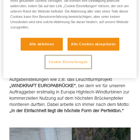
Ihres gesamten Surfens verfolgen. Sie können Ihre Einwilligung jederzeit
anerkannten Industriekletter-Standards (IRATA) zu arbeiten
widerrufen, indem Sie auf den Link „Cookie-Einstellungen“ klicken, der sich am
und qualifizierte mich laufend weiter.
unteren Rand der Website befindet. Die Ablehnung aller oder eines Teils dieser
Cookies kann Ihre Benutzererfahrung beeinträchtigen, aber unter keinen
Der besondere Reiz liegt für mich in der Kombination aus
Umständen wird eine solche Ablehnung Sie daran hindern, auf unsere Website
Qualitätshandwerk und der Anwendung moderner
zuzugreifen.
Industrieklettertechniken. Den seriösen Umgang mit
auftretenden Gefährdungen und Risiken finde ich als extrem
Alle ablehnen
Alle Cookies akzeptieren
wichtig. Nicht nur gegenüber mir und meinem Team,
sondern auch gegenüber der Kundschaft und meiner
Familie. Als Vater von zwei Kindern möchte ich jeden Tag am
Cookie-Einstellungen
Abend gesund zu meiner Familie nach Hause kommen.
Besonders reizvoll und herausfordernd sind komplexe
Aufgabenstellungen wie z.B. das Leuchtturmprojekt
„WINDKRAFT EUROPABRÜCKE“
, bei dem wir für unseren
Auftraggeber erstmalig in Europa Hightech-Windturbinen zur
kommerziellen Nutzung auf dem höchsten Brückenpfeiler
montieren durften. Dabei arbeite ich immer nach dem Motto:
„In der Einfachheit liegt die höchste Form der Perfektion.“