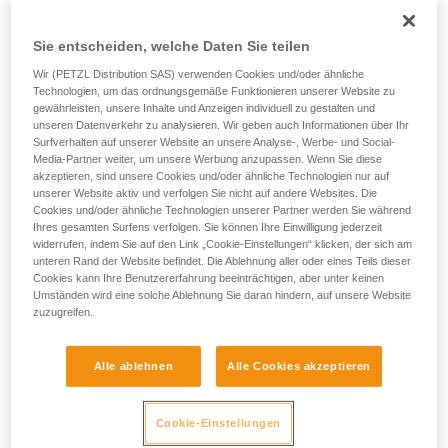
den vorgesehenen Einsatz geeignet ist.
Training voraus. Prüfen Sie zusammen mit
einem Profi, ob Sie in der Lage sind, den
• Vergewissern Sie sich, dass der Querschnitt des
Sie entscheiden, welche Daten Sie teilen
Vorgang alleine sicher zu wiederholen, bevor
Karabiners geeignet ist.
Wir (PETZL Distribution SAS) verwenden Cookies und/oder ähnliche
Sie ihn eigenständig durchführen.
Technologien, um das ordnungsgemäße Funktionieren unserer Website zu
Wir geben Beispiele für die mit Ihrer Aktivität
• Vergewissern Sie sich, dass der Karabiner nicht in der
gewährleisten, unsere Inhalte und Anzeigen individuell zu gestalten und
verbundenen Techniken. Möglicherweise gibt es
Verbindungsöse des Geräts blockiert wird.
unseren Datenverkehr zu analysieren. Wir geben auch Informationen über Ihr
noch andere Techniken, die hier nicht
Surfverhalten auf unserer Website an unsere Analyse-, Werbe- und Social-
beschrieben werden.
• Prüfen Sie die Möglichkeit, dass sich der Karabiner falsch
Media-Partner weiter, um unsere Werbung anzupassen. Wenn Sie diese
akzeptieren, sind unsere Cookies und/oder ähnliche Technologien nur auf
positioniert und in dieser Position bleibt.
unserer Website aktiv und verfolgen Sie nicht auf andere Websites. Die
Cookies und/oder ähnliche Technologien unserer Partner werden Sie während
• Vergewissern Sie sich, dass sich die Elemente des
Ihres gesamten Surfens verfolgen. Sie können Ihre Einwilligung jederzeit
Systems und die Hülse des Karabiners nicht gegenseitig
widerrufen, indem Sie auf den Link „Cookie-Einstellungen“ klicken, der sich am
behindern.
unteren Rand der Website befindet. Die Ablehnung aller oder eines Teils dieser
Cookies kann Ihre Benutzererfahrung beeinträchtigen, aber unter keinen
Umständen wird eine solche Ablehnung Sie daran hindern, auf unsere Website
Hinweis
zuzugreifen.
Machen Sie bei Geräten mit einem flexiblen Ring, der den
Alle ablehnen
Alle Cookies akzeptieren
Karabiner in der richtigen Position hält (ZIGZAG, PIRANA
usw.), einen Kompatibilitätstest, wenn Sie den Karabiner
wechseln. Es kann sein, dass der flexible Ring durch den
Cookie-Einstellungen
ersten Karabiner verformt wurde und den zweiten dann nicht