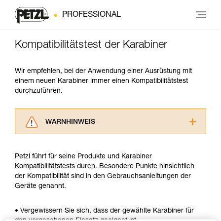
PROFESSIONAL
Kompatibilitätstest der Karabiner
Wir empfehlen, bei der Anwendung einer Ausrüstung mit
einem neuen Karabiner immer einen Kompatibilitätstest
durchzuführen.
WARNHINWEIS
Lesen Sie die Gebrauchsanweisungen der
Produkte, um die es in diesem Tech Tipp geht,
Petzl führt für seine Produkte und Karabiner
aufmerksam durch, bevor Sie diesen zu Rate
Kompatibilitätstests durch. Besondere Punkte hinsichtlich
ziehen. Um diese Zusatzinformationen
der Kompatibilität sind in den Gebrauchsanleitungen der
verstehen zu können, müssen Sie zuerst die in
Geräte genannt.
der Gebrauchsanweisung enthaltenen
Informationen richtig verstanden haben.
Die Beherrschung dieser Techniken setzt eine
• Vergewissern Sie sich, dass der gewählte Karabiner für
entsprechende Ausbildung und ein spezielles