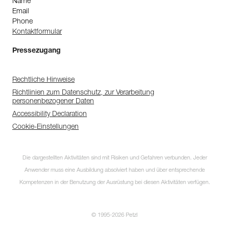
Name
Email
Phone
Kontaktformular
Pressezugang
Rechtliche Hinweise
Richtlinien zum Datenschutz, zur Verarbeitung
personenbezogener Daten
Accessibility Declaration
Cookie-Einstellungen
Die dargestellten Aktivitäten sind mit Risiken und Gefahren verbunden. Jeder
Anwender muss eine Ausbildung absolviert haben und über entsprechende
Kompetenzen in der Benutzung der Ausrüstung bei diesen Aktivitäten verfügen.
© 1995-2026 Petzl