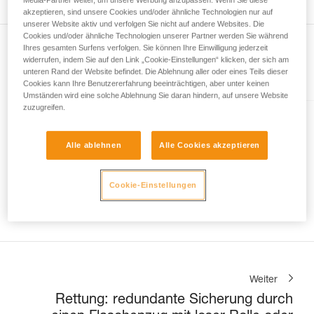
Wir geben Beispiele für die mit Ihrer Aktivität
akzeptieren, sind unsere Cookies und/oder ähnliche Technologien nur auf
verbundenen Techniken. Möglicherweise gibt es
unserer Website aktiv und verfolgen Sie nicht auf andere Websites. Die
noch andere Techniken, die hier nicht
Cookies und/oder ähnliche Technologien unserer Partner werden Sie während
Ihres gesamten Surfens verfolgen. Sie können Ihre Einwilligung jederzeit
beschrieben werden.
widerrufen, indem Sie auf den Link „Cookie-Einstellungen“ klicken, der sich am
unteren Rand der Website befindet. Die Ablehnung aller oder eines Teils dieser
Im Artikel erklärt
Cookies kann Ihre Benutzererfahrung beeinträchtigen, aber unter keinen
Umständen wird eine solche Ablehnung Sie daran hindern, auf unsere Website
zuzugreifen.
EXO® AP HOOK
Alle ablehnen
Alle Cookies akzeptieren
Persönliches Rettungssystem
mit Anschlaghaken
Cookie-Einstellungen
Weiter
Rettung: redundante Sicherung durch