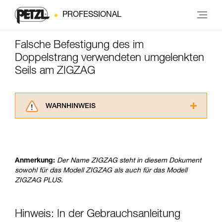
PROFESSIONAL
Falsche Befestigung des im
Doppelstrang verwendeten umgelenkten
Seils am ZIGZAG
WARNHINWEIS
Lesen Sie die Gebrauchsanweisungen der
Produkte, um die es in diesem Tech Tipp geht,
aufmerksam durch, bevor Sie diesen zu Rate
ziehen. Um diese Zusatzinformationen
Anmerkung:
Der Name ZIGZAG steht in diesem Dokument
verstehen zu können, müssen Sie zuerst die in
sowohl für das Modell ZIGZAG als auch für das Modell
der Gebrauchsanweisung enthaltenen
ZIGZAG PLUS.
Informationen richtig verstanden haben.
Die Beherrschung dieser Techniken setzt eine
entsprechende Ausbildung und ein spezielles
Hinweis: In der Gebrauchsanleitung
Training voraus. Prüfen Sie zusammen mit