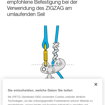
einem Profi, ob Sie in der Lage sind, den
empfohlene Befestigung bei der
Vorgang alleine sicher zu wiederholen, bevor
Verwendung des ZIGZAG am
Sie ihn eigenständig durchführen.
umlaufenden Seil
Wir geben Beispiele für die mit Ihrer Aktivität
verbundenen Techniken. Möglicherweise gibt es
noch andere Techniken, die hier nicht
beschrieben werden.
Sie entscheiden, welche Daten Sie teilen
Wir (PETZL Distribution SAS) verwenden Cookies und/oder ähnliche
Technologien, um das ordnungsgemäße Funktionieren unserer Website zu
gewährleisten, unsere Inhalte und Anzeigen individuell zu gestalten und