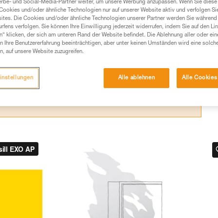
erbe- und Social-Media-Partner weiter, um unsere Werbung anzupassen. Wenn Sie diese 
Cookies und/oder ähnliche Technologien nur auf unserer Website aktiv und verfolgen Sie
Produkte, um die es in diesem Tech Tipp geht,
ites. Die Cookies und/oder ähnliche Technologien unserer Partner werden Sie während 
te ziehen. Um diese Zusatzinformationen verstehen zu
fens verfolgen. Sie können Ihre Einwilligung jederzeit widerrufen, indem Sie auf den Li
auchsanweisung enthaltenen Informationen richtig
n“ klicken, der sich am unteren Rand der Website befindet. Die Ablehnung aller oder ein
 Ihre Benutzererfahrung beeinträchtigen, aber unter keinen Umständen wird eine solch
n, auf unsere Website zuzugreifen.
 eine entsprechende Ausbildung und ein spezielles
inem Profi, ob Sie in der Lage sind, den Vorgang
instellungen
Alle ablehnen
Alle Cookies
n eigenständig durchführen.
ivität verbundenen Techniken. Möglicherweise gibt es
chrieben werden.