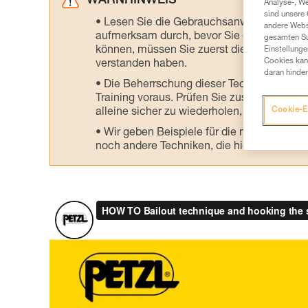
WARNHINWEIS
Analyse-, W
sind unsere 
Lesen Sie die Gebrauchsanweisungen der 
andere Webs
aufmerksam durch, bevor Sie diesen zu Ra
gesamten Sur
können, müssen Sie zuerst die in der Gebr
Einstellunge
Cookies kann
verstanden haben.
daran hinder
Die Beherrschung dieser Techniken setzt
Training voraus. Prüfen Sie zusammen mit e
Cookie-E
alleine sicher zu wiederholen, bevor Sie ih
Wir geben Beispiele für die mit Ihrer Akt
noch andere Techniken, die hier nicht bes