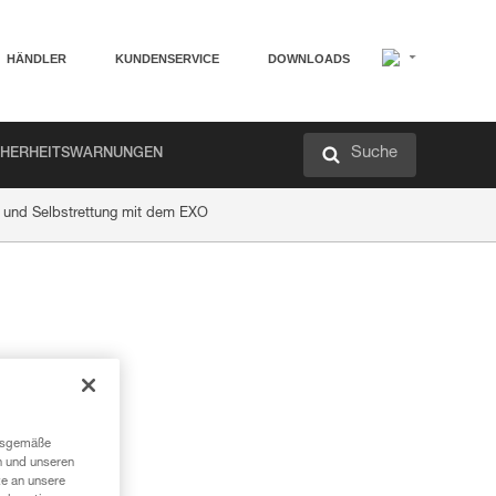
HÄNDLER
KUNDENSERVICE
DOWNLOADS
Suche
CHERHEITSWARNUNGEN
 und Selbstrettung mit dem EXO
ngsgemäße
n und unseren
te an unsere