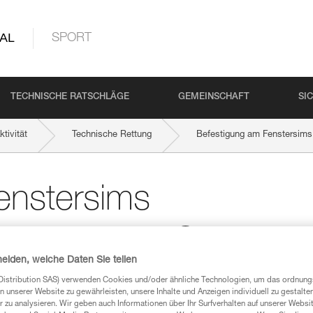
AL
SPORT
TECHNISCHE RATSCHLÄGE
GEMEINSCHAFT
SI
tivität
Technische Rettung
Befestigung am Fenstersims
enstersims
g mit dem EXO
heiden, welche Daten Sie teilen
Distribution SAS) verwenden Cookies und/oder ähnliche Technologien, um das ordnu
n unserer Website zu gewährleisten, unsere Inhalte und Anzeigen individuell zu gestalte
 zu analysieren. Wir geben auch Informationen über Ihr Surfverhalten auf unserer Websi