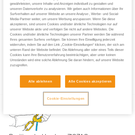
gewährleisten, unsere Inhalte und Anzeigen individuell zu gestalten und
Techniken zur Verbesserung der Rückkehr
unseren Datenverkehr zu analysieren. Wir geben auch Informationen über Ihr
auf dem Ast mit der SRT
Surfverhalten auf unserer Website an unsere Analyse-, Werbe- und Social-
Media-Partner weiter, um unsere Werbung anzupassen. Wenn Sie diese
akzeptieren, sind unsere Cookies und/oder ähnliche Technologien nur auf
unserer Website aktiv und verfolgen Sie nicht auf andere Websites. Die
Cookies und/oder ähnliche Technologien unserer Partner werden Sie während
Ihres gesamten Surfens verfolgen. Sie können Ihre Einwilligung jederzeit
widerrufen, indem Sie auf den Link „Cookie-Einstellungen“ klicken, der sich am
unteren Rand der Website befindet. Die Ablehnung aller oder eines Teils dieser
Cookies kann Ihre Benutzererfahrung beeinträchtigen, aber unter keinen
Umständen wird eine solche Ablehnung Sie daran hindern, auf unsere Website
zuzugreifen.
Wesentliche Einsatzmöglichkeiten des
ZIGZAG
Alle ablehnen
Alle Cookies akzeptieren
Cookie-Einstellungen