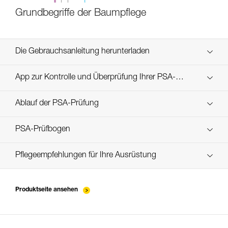
Grundbegriffe der Baumpflege
Die Gebrauchsanleitung herunterladen
Technical Notice
App zur Kontrolle und Überprüfung Ihrer PSA-
Entdecken Sie ePPEcentre
Bestände
Ablauf der PSA-Prüfung
verif-EPI-ZIGZAG-procedure-DE
PSA-Prüfbogen
verif-EPI-ZIGZAG-suivi-DE
Pflegeempfehlungen für Ihre Ausrüstung
entretien-assureurs-descendeurs_DE
Produktseite ansehen