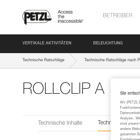
BETREIBER
VERTIKALE AKTIVITÄTEN
BELEUCHTUNG
Technische Ratschläge
Technische Ratschläge nach P
ROLLCLIP A
Sie entsc
Wir (PETZL 
Funktioniere
Datenverkehr
Analyse-, W
Technische Infor
Technische Inhalte
sind unsere 
andere Webs
gesamten Sur
Einstellunge