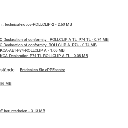
 : technical-notice-ROLLCLIP-2 - 2.50 MB
EC Declaration of conformity_ ROLLCLIP A TL_P74 TL - 0.74 MB
EC Declaration of conformity_ROLLCLIP A_P74 - 0.74 MB
 UKCA-AET-P74-ROLLCLIP A - 1.05 MB
UKCA-Declaration-P74 TL-ROLLCLIP A TL - 0.08 MB
estände
Entdecken Sie ePPEcentre
2.86 MB
F herunterladen - 3.13 MB