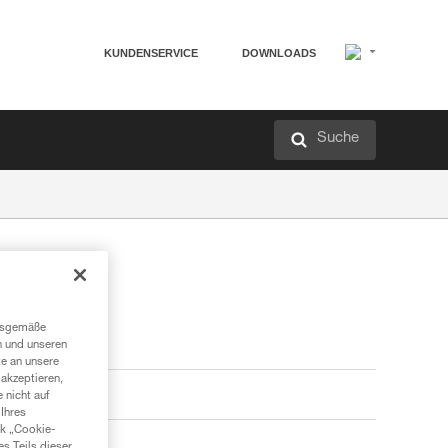
KUNDENSERVICE
DOWNLOADS
Suche
ngsgemäße
n und unseren
te an unsere
akzeptieren,
 nicht auf
Ihres
nk „Cookie-
es Teils dieser