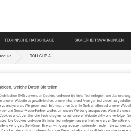
TECHNISCHE RATSCHLÄGE
SICHERHEITSWARNUNGEN
rodukt
ROLLCLIP A
heiden, welche Daten Sie teilen
Distribution SAS) verwenden Cookies und/oder ähnliche Technologien, um das ordnu
n unserer Website zu gewährleisten, unsere Inhalte und Anzeigen individuell zu gestalte
 zu analysieren. Wir geben auch Informationen über Ihr Surfverhalten auf unserer Websi
erbe- und Social-Media-Partner weiter, um unsere Werbung anzupassen. Wenn Sie diese 
mationen
Cookies und/oder ähnliche Technologien nur auf unserer Website aktiv und verfolgen Sie
ites. Die Cookies und/oder ähnliche Technologien unserer Partner werden Sie während 
fens verfolgen. Sie können Ihre Einwilligung jederzeit widerrufen, indem Sie auf den Li
n“ klicken, der sich am unteren Rand der Website befindet. Die Ablehnung aller oder ein