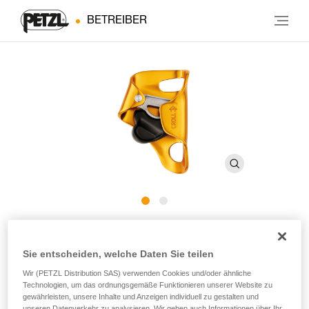
BETREIBER
®
CROLL
Sie entscheiden, welche Daten Sie teilen
Bruststeigklemme
Wir (PETZL Distribution SAS) verwenden Cookies und/oder ähnliche
Technologien, um das ordnungsgemäße Funktionieren unserer Website zu
gewährleisten, unsere Inhalte und Anzeigen individuell zu gestalten und
Die für den Aufstieg am Seil konzipierte CROLL-
unseren Datenverkehr zu analysieren. Wir geben auch Informationen über Ihr