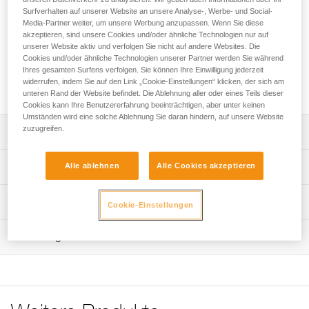
Bruststeigklemme ist dank ihres Öffnungssystems (Öffnen
Surfverhalten auf unserer Website an unsere Analyse-, Werbe- und Social-
der Sicherheitssperre durch Blockieren) einfach zu
Media-Partner weiter, um unsere Werbung anzupassen. Wenn Sie diese
bedienen. Um ein Hängenbleiben zu verhindern, wurde das
akzeptieren, sind unsere Cookies und/oder ähnliche Technologien nur auf
System komplett in die Seilklemme integriert. Die
unserer Website aktiv und verfolgen Sie nicht auf andere Websites. Die
Verbindungsösen sorgen für effizienten Halt während des
Cookies und/oder ähnliche Technologien unserer Partner werden Sie während
Ihres gesamten Surfens verfolgen. Sie können Ihre Einwilligung jederzeit
Aufstiegs. Zur Anpassung an unterschiedliche
widerrufen, indem Sie auf den Link „Cookie-Einstellungen“ klicken, der sich am
Seildurchmesser ist sie in zwei Versionen verfügbar.
unteren Rand der Website befindet. Die Ablehnung aller oder eines Teils dieser
Cookies kann Ihre Benutzererfahrung beeinträchtigen, aber unter keinen
Umständen wird eine solche Ablehnung Sie daran hindern, auf unsere Website
zuzugreifen.
Leistungsverzeichnis
Wird in Kombination mit einer ASCENSION-
Technische Spezifikationen
Alle ablehnen
Alle Cookies akzeptieren
Handsteigklemme für den Aufstieg am Seil verwendet.
Einfach und effizient:
Material: Aluminium, Edelstahl, Polyamid
Technische Informationen
Cookie-Einstellungen
- Öffnen der Sicherheitssperre durch Blockieren für eine
Zertifizierung(en): CE EN 567, CE EN 12841 type B, EAC,
einfache und schnelle Handhabung, - komplett in den
Gebrauchsanleitung
NFPA 2500 Technical Use, XF 494:FZL-SS-Q
Körper der Seilklemme integrierter Entriegelungshebel, um
Wartung
Das PDF herunterladen technical-notice-CROLL-3
ein Hängenbleiben zu verhindern,
Zugrundeliegende Spezifikationen
Konformitätserklärung
Ablauf der PSA-Prüfung
- gezahnter Klemmnocken mit Reinigungsschlitz für eine
Das PDF herunterladen UE-Declaration-B016AA00-
Das PDF herunterladen verif-EPI-bloqueur-procedure-DE
Referenz : B16BAA
optimale Funktion bei allen Bedingungen (vereistes,
CROLL-L
Größe : S
verschlammtes Seil usw.). Der Klemmnocken aus
PSA-Prüfbogen
Das PDF herunterladen UE-Declaration-B16BAA-CROLL-
Gewicht : 85 g
Edelstahl gewährleistet eine hohe