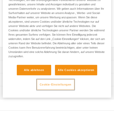
Der CAPTIV ADJUST-Positionierungsbügel gewährleistet die
gewährleisten, unsere Inhalte und Anzeigen individuell zu gestalten und
Belastung des Karabiners in der Längsachse und hält die
unseren Datenverkehr zu analysieren. Wir geben auch Informationen über Ihr
ADJUST-Einstellvorrichtung in der richtigen Position, um das
Surfverhalten auf unserer Website an unsere Analyse-, Werbe- und Social-
Risiko einer unbeabsichtigten Entriegelung zu begrenzen. Er
Media-Partner weiter, um unsere Werbung anzupassen. Wenn Sie diese
sorgt für eine feste Verbindung des Karabiners mit dem
akzeptieren, sind unsere Cookies und/oder ähnliche Technologien nur auf
unserer Website aktiv und verfolgen Sie nicht auf andere Websites. Die
Verbindungsmittel und der Einstellvorrichtung und schützt sie
Cookies und/oder ähnliche Technologien unserer Partner werden Sie während
vor Herabfallen. Der CAPTIV ADJUST ist mit den Karabinern
Ihres gesamten Surfens verfolgen. Sie können Ihre Einwilligung jederzeit
OK, Am'D, Bm’D und OXAN kompatibel.
widerrufen, indem Sie auf den Link „Cookie-Einstellungen“ klicken, der sich am
unteren Rand der Website befindet. Die Ablehnung aller oder eines Teils dieser
Cookies kann Ihre Benutzererfahrung beeinträchtigen, aber unter keinen
Umständen wird eine solche Ablehnung Sie daran hindern, auf unsere Website
Leistungsverzeichnis
zuzugreifen.
Darauf ausgelegt, die Belastung des Karabiners in der
Technische Spezifikationen
Längsachse zu gewährleisten und die ADJUST-
Alle ablehnen
Alle Cookies akzeptieren
Einstellvorrichtung in der richtigen Position zu halten, um
Material: Polyamid
Technische Informationen
das Risiko einer unbeabsichtigten Entriegelung zu
Cookie-Einstellungen
Gewicht: 10 g
begrenzen.
Gebrauchsanleitung
Sorgt für eine feste Verbindung des Karabiners mit dem
Wartung
Zugrundeliegende Spezifikationen
Das PDF herunterladen technical-notice-CAPTIV-ADJUST-
Verbindungsmittel und der ADJUST-Einstellvorrichtung und
1
Referenz : M095AA00
schützt sie vor Herabfallen.
Häufige Fragen
Garantie : 3 Jahre
Kompatibel mit den Karabinern OK, Am’D, Bm'D und
Häufige Fragen
Verpackung : 1