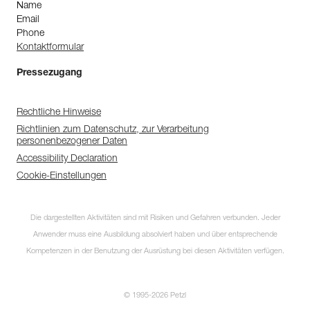
Name
Email
Phone
Kontaktformular
Pressezugang
Rechtliche Hinweise
Richtlinien zum Datenschutz, zur Verarbeitung
personenbezogener Daten
Accessibility Declaration
Cookie-Einstellungen
Die dargestellten Aktivitäten sind mit Risiken und Gefahren verbunden. Jeder
Anwender muss eine Ausbildung absolviert haben und über entsprechende
Kompetenzen in der Benutzung der Ausrüstung bei diesen Aktivitäten verfügen.
© 1995-2026 Petzl