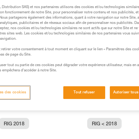
Distribution SAS) et nos partenaires utilisons des cookies et/ou technologies similai
s des produits utilisés dans ce conseil avant de le
on fonctionnement de notre Site, pour personnaliser notre contenu et nos publicités, et
. Nous partageons également des informations, quant à votre navigation sur notre Site, 
formations de la notice technique pour pouvoir
analytiques, publicitaires et de réseaux sociaux afin de personnaliser nos publicités. Da
.
eptez, nos cookies et/ou technologies similaires ne sont actifs que sur notre Site et ne
tres sites web. Les cookies et/ou technologies similaires de nos partenaires vous suiv
ormation et un entraînement spécifique. Validez avec
navigation.
 manipulation, seul, en toute sécurité, avant de la
retirer votre consentement à tout moment en cliquant sur le lien « Paramètres des coo
 bas de page du Site.
iées à votre activité. Il peut en exister d’autres que
efuser tout ou partie de ces cookies peut dégrader votre expérience utilisateur, mais en 
s empêchera d’accéder à notre Site.
:
es des cookies
Tout refuser
Autoriser tous
RIG 2018
RIG < 2018