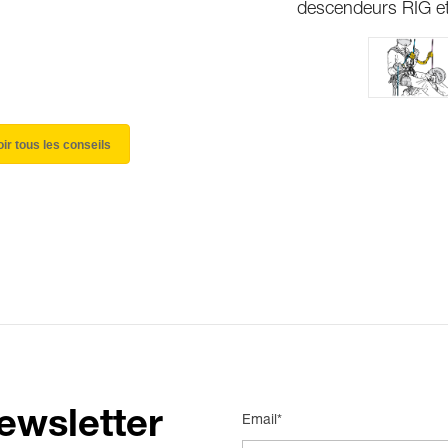
descendeurs RIG et
oir tous les conseils
ewsletter
Email*