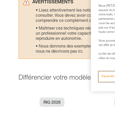
AVERTISSEMENTS
Nous (PETZL 
Lisez attentivement les notices technique
assurer du b
notre trafic
consulter. Vous devez avoir compris les in
partenaires 
comprendre ce complément d’informations
vous les acc
pas sur d’au
Maîtriser ces techniques nécessite une f
toute votre 
un professionnel votre capacité à refaire la
reproduire en autonomie.
Vous pouvez 
cet effet en
Nous donnons des exemples de techniques l
nous ne décrivons pas ici.
Le fait de r
refus ne vou
Différencier votre modèle de RIG 
Paramètr
RIG 2026