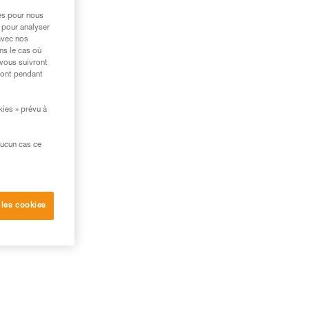
res pour nous
 pour analyser
avec nos
ns le cas où
 vous suivront
ront pendant
kies » prévu à
aucun cas ce
 les cookies