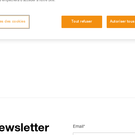
s empêchera d’accéder à notre Site.
15 RÉPONSES LES PLUS CONSULTÉES
CONTACT
es des cookies
Tout refuser
Autoriser tous
ewsletter
Email*