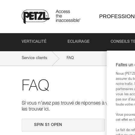
PROFESSION
VERTICALITÉ
ECLAIRAGE
CONSEILS T
Service clients
FAQ
Faites un
Nous (PETZL 
assurer du b
FAQ
notre trafic
partenaires 
vous les acc
pas sur d’au
Si vous n'avez pas trouvé de réponses à vos questions
toute votre 
les trouver ici.
Vous pouvez 
cet effet en
Effectuer 
Le fait de r