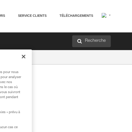
URS
SERVICE CLIENTS
TÉLÉCHARGEMENTS
Recherche
res pour nous
 pour analyser
avec nos
ns le cas où
 vous suivront
ront pendant
kies » prévu à
aucun cas ce