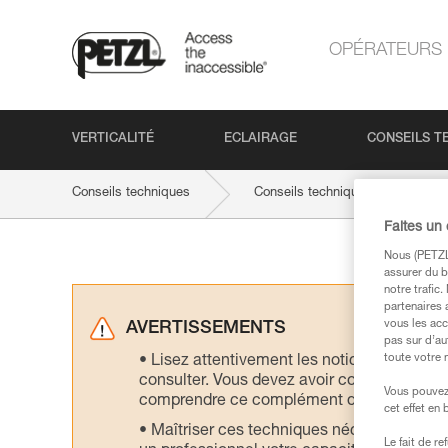
OPÉRATEURS
VERTICALITÉ
ECLAIRAGE
CONSEILS T
Conseils techniques
Conseils techniques par produit
Faites un
Nous (PETZL 
assurer du b
notre trafic
partenaires 
vous les acc
AVERTISSEMENTS
pas sur d’au
toute votre 
Lisez attentivement les notices technique
consulter. Vous devez avoir compris les in
Vous pouvez 
comprendre ce complément d’informations
cet effet en
Maîtriser ces techniques nécessite une f
Le fait de r