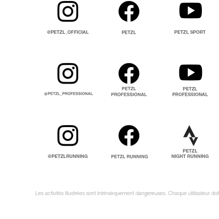
Les activités illustrées sont intrinsèquement dangereuses. Chaque utilisateur do