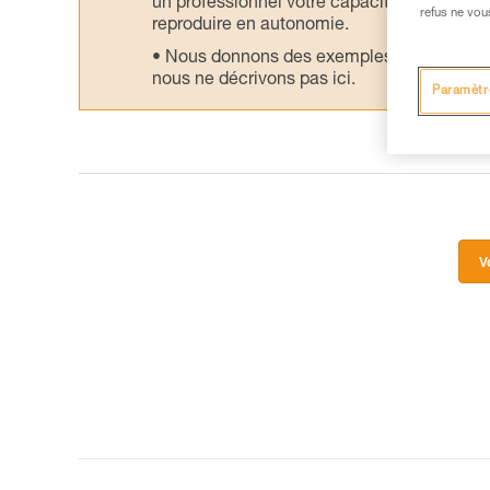
un professionnel votre capacité à refaire la
refus ne vou
reproduire en autonomie.
Nous donnons des exemples de techniques l
nous ne décrivons pas ici.
Paramètr
V