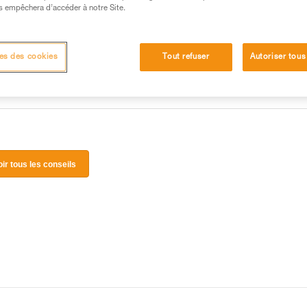
 manipulation, seul, en toute sécurité, avant de la
s empêchera d’accéder à notre Site.
iées à votre activité. Il peut en exister d’autres que
es des cookies
Tout refuser
Autoriser tous
oir tous les conseils