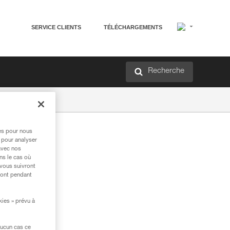
SERVICE CLIENTS
TÉLÉCHARGEMENTS
Recherche
res pour nous
 pour analyser
avec nos
ns le cas où
 vous suivront
ront pendant
kies » prévu à
aucun cas ce