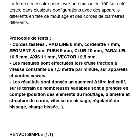
Maîtriser ces techniques nécessite une
La force nécessaire pour lever une masse de 100 kg a été
formation et un entraînement spécifique. Validez
testée dans plusieurs configurations avec des appareils
avec un professionnel votre capacité à refaire
différents en tête de mouflage et des cordes de diamètres
la manipulation, seul, en toute sécurité, avant
différents.
de la reproduire en autonomie.
Nous donnons des exemples de techniques
Protocole de tests :
liées à votre activité. Il peut en exister d’autres
- Cordes testées : RAD LINE 6 mm, cordelette 7 mm,
que nous ne décrivons pas ici.
SEGMENT 8 mm, PUSH 9 mm, CLUB 10 mm, PARALLEL
10,5 mm, AXIS 11 mm, VECTOR 12,5 mm.
- Les mesures sont effectuées lors d'une traction à
vitesse constante de 1,5 mètre par minute, sur appareils
et cordes neuves.
- Les résultats sont donnés uniquement à titre indicatif,
sur le terrain de nombreuses variables sont à prendre en
compte (position des éléments du mouflage, diamètre et
structure de corde, vitesse de hissage, régularité du
hissage, charge hissée...).
RENVOI SIMPLE (1:1)