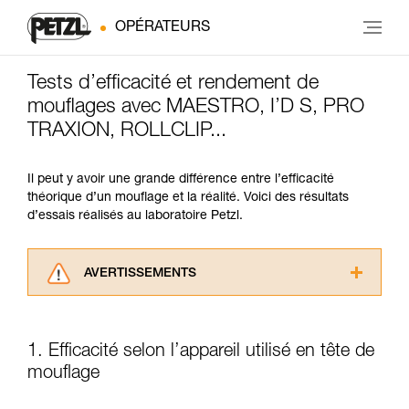
OPÉRATEURS
Tests d’efficacité et rendement de
mouflages avec MAESTRO, I’D S, PRO
TRAXION, ROLLCLIP...
Il peut y avoir une grande différence entre l’efficacité
théorique d’un mouflage et la réalité. Voici des résultats
d’essais réalisés au laboratoire Petzl.
AVERTISSEMENTS
Lisez attentivement les notices techniques des
produits utilisés dans ce conseil avant de le
consulter. Vous devez avoir compris les
1. Efficacité selon l’appareil utilisé en tête de
informations de la notice technique pour
mouflage
pouvoir comprendre ce complément
d’informations.