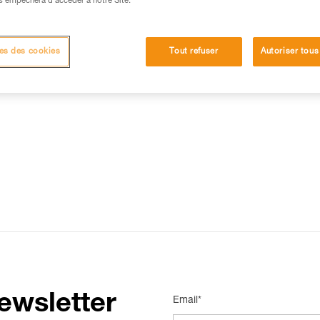
s empêchera d’accéder à notre Site.
15 RÉPONSES LES PLUS CONSULTÉES
CONTACT
es des cookies
Tout refuser
Autoriser tous
ewsletter
Email*