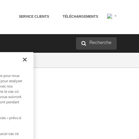
SERVICE CLIENTS
TÉLÉCHARGEMENTS
Recherche
res pour nous
 pour analyser
avec nos
ns le cas où
 vous suivront
ront pendant
kies » prévu à
aucun cas ce