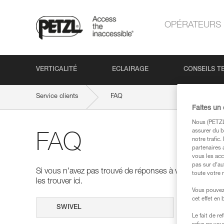
OPÉRATEURS
VERTICALITÉ
ECLAIRAGE
CONSEILS T
Service clients
FAQ
Faites un
Nous (PETZL 
assurer du b
FAQ
notre trafic
partenaires 
vous les acc
pas sur d’au
Si vous n'avez pas trouvé de réponses à vos questions
toute votre 
les trouver ici.
Vous pouvez 
cet effet en
Effectuer 
Le fait de r