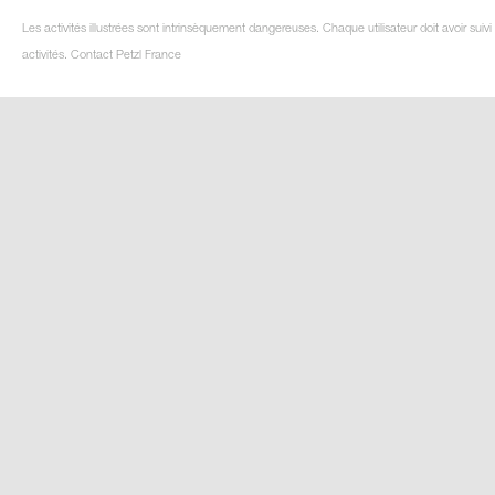
Les activités illustrées sont intrinsèquement dangereuses. Chaque utilisateur doit avoir su
activités. Contact Petzl France