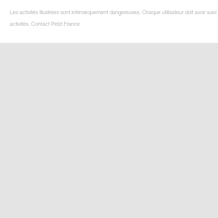
Les activités illustrées sont intrinsèquement dangereuses. Chaque utilisateur doit avoir su
activités. Contact Petzl France