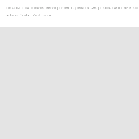
Les activités illustrées sont intrinsèquement dangereuses. Chaque utilisateur doit avoir su
activités. Contact Petzl France