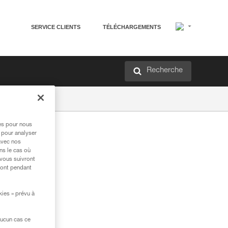
SERVICE CLIENTS
TÉLÉCHARGEMENTS
Recherche
res pour nous
 pour analyser
avec nos
ns le cas où
 vous suivront
ront pendant
kies » prévu à
aucun cas ce