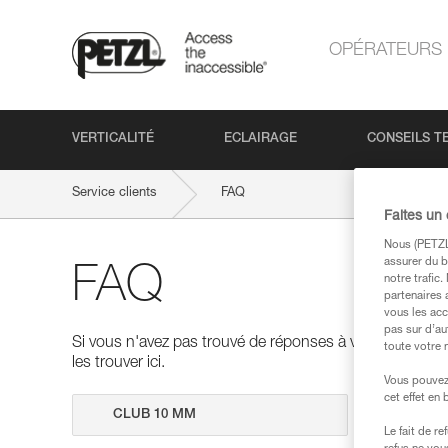
OPÉRATEURS
VERTICALITÉ
ECLAIRAGE
CONSEILS T
Service clients
FAQ
Faites un
Nous (PETZL 
assurer du b
FAQ
notre trafic
partenaires 
vous les acc
pas sur d’au
Si vous n'avez pas trouvé de réponses à vos questions
toute votre 
les trouver ici.
Vous pouvez 
cet effet en
Effectuer 
Le fait de r