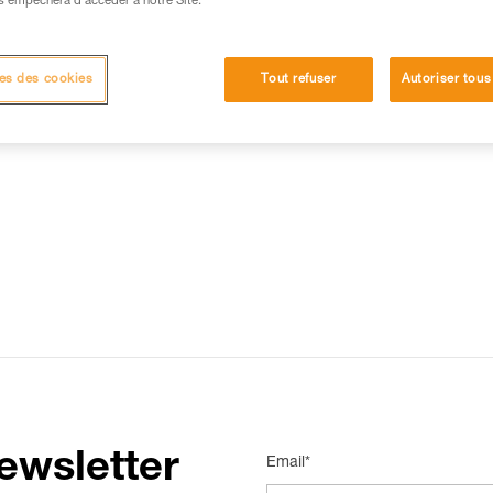
s empêchera d’accéder à notre Site.
15 RÉPONSES LES PLUS CONSULTÉES
CONTACT
es des cookies
Tout refuser
Autoriser tous
ewsletter
Email*