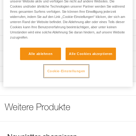
unserer Website aktiv und verfolgen Sie nicht auf andere Websites. Die
Leichte Trittleiter mit fünf Stufen für technische Passagen
Cookies und/oder ähnliche Technologien unserer Partner werden Sie während
beim Freiklettern.
Ihres gesamten Surfens verfolgen. Sie können Ihre Einwilligung jederzeit
widerrufen, indem Sie auf den Link „Cookie-Einstellungen“ klicken, der sich am
unteren Rand der Website befindet. Die Ablehnung aller oder eines Teils dieser
Cookies kann Ihre Benutzererfahrung beeinträchtigen, aber unter keinen
Leistungsverzeichnis
Umständen wird eine solche Ablehnung Sie daran hindern, auf unsere Website
zuzugreifen.
Die Aufbewahrungstasche kann direkt am Gurt
Technische Spezifikationen
eingehängt werden.
Alle ablehnen
Alle Cookies akzeptieren
Das STRING-Element hält den Karabiner in der richtigen
Material: Polyester
Technische Informationen
Position und schützt das Gurtband vor Abrieb.
Gewicht: 146 g
Gebrauchsanleitung
Cookie-Einstellungen
Farbe(n): schwarz/grau
Wartung
Das PDF herunterladen technical-notice-GRADISTEP-1
Zugrundeliegende Spezifikationen
Häufige Fragen
Häufige Fragen
Referenz : C08
Garantie : 3 Jahre
See all technical content
Weitere Produkte
Verpackung : 1