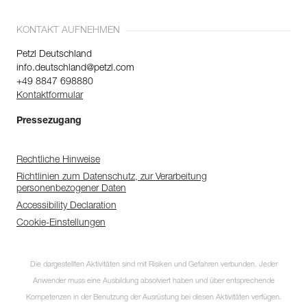
KONTAKT AUFNEHMEN
Petzl Deutschland
info.deutschland@petzl.com
+49 8847 698880
Kontaktformular
Pressezugang
Rechtliche Hinweise
Richtlinien zum Datenschutz, zur Verarbeitung
personenbezogener Daten
Accessibility Declaration
Cookie-Einstellungen
Die dargestellten Aktivitäten sind mit Risiken und Gefahren verbunden. Jeder
Anwender muss eine Ausbildung absolviert haben und über entsprechende
Kompetenzen in der Benutzung der Ausrüstung bei diesen Aktivitäten verfügen.