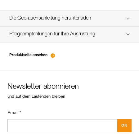
Die Gebrauchsanleitung herunterladen
Technical Notice
Pflegeempfehlungen für Ihre Ausrüstung
entretien-lampes-frontales_DE
Technical Notice
Produktseite ansehen
Newsletter abonnieren
und auf dem Laufenden bleiben
Email *