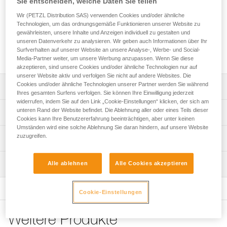
Sie entscheiden, welche Daten Sie teilen
BACK FLEX ist ein hinteres Bindungssystem für die Ferse.
Wir (PETZL Distribution SAS) verwenden Cookies und/oder ähnliche
Es ermöglicht die Verwendung von Schuhen ohne hinteren
Technologien, um das ordnungsgemäße Funktionieren unserer Website zu
Sohlenrand oder Snowboardschuhen mit Petzl-Steigeisen.
gewährleisten, unsere Inhalte und Anzeigen individuell zu gestalten und
unseren Datenverkehr zu analysieren. Wir geben auch Informationen über Ihr
Es wird paarweise zur Ausrüstung eines Steigeisenpaars
Surfverhalten auf unserer Website an unsere Analyse-, Werbe- und Social-
geliefert.
Media-Partner weiter, um unsere Werbung anzupassen. Wenn Sie diese
akzeptieren, sind unsere Cookies und/oder ähnliche Technologien nur auf
unserer Website aktiv und verfolgen Sie nicht auf andere Websites. Die
Cookies und/oder ähnliche Technologien unserer Partner werden Sie während
Leistungsverzeichnis
Ihres gesamten Surfens verfolgen. Sie können Ihre Einwilligung jederzeit
widerrufen, indem Sie auf den Link „Cookie-Einstellungen“ klicken, der sich am
Kompatibel mit den Steigeisen LEOPARD LLF, LEOPARD
unteren Rand der Website befindet. Die Ablehnung aller oder eines Teils dieser
Technische Spezifikationen
FL, IRVIS HYBRID, IRVIS, VASAK, SARKEN, LYNX und
Cookies kann Ihre Benutzererfahrung beeinträchtigen, aber unter keinen
Umständen wird eine solche Ablehnung Sie daran hindern, auf unsere Website
DART, montiert mit den vorderen Bindungssystemen FIL
Material: Rostfreier Stahl, Polyamid, Polyester
zuzugreifen.
Technische Informationen
FLEX, FIL FLEX SMALL oder FIL FLEX WIDE.
Gewicht: 125 g
Paarweise geliefertes Produkt mit Riemen zum
Gebrauchsanleitung
Festziehen.
Wartung
Alle ablehnen
Alle Cookies akzeptieren
Zugrundeliegende Spezifikationen
Das PDF herunterladen CRAMPON - ACCESSORY
COMPATIBILITY
Referenz : U018AA00
Häufige Fragen
Cookie-Einstellungen
Garantie : 3 Jahre
Häufige Fragen
Verpackung : 1
Weitere Produkte
See all technical content