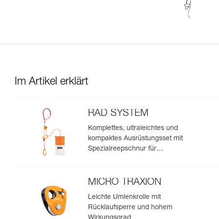
Im Artikel erklärt
RAD SYSTEM
Komplettes, ultraleichtes und
kompaktes Ausrüstungsset mit
Spezialreepschnur für
Skitourengeher und Freerider
zur Spaltenbergung, zum
Abseilen und zum Anseilen am
MICRO TRAXION
Gletscher, um eine Spaltenzone
Leichte Umlenkrolle mit
zu umfahren
Rücklaufsperre und hohem
Wirkungsgrad