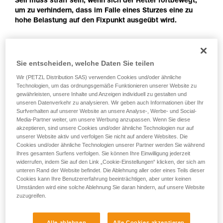
Seil muss straff sein, wenn sich der Retter fortbewegt,
der Gebrauchsanweisung enthaltenen
um zu verhindern, dass im Falle eines Sturzes eine zu
Informationen richtig verstanden haben.
hohe Belastung auf den Fixpunkt ausgeübt wird.
Die Beherrschung dieser Techniken setzt eine
entsprechende Ausbildung und ein spezielles
Training voraus. Prüfen Sie zusammen mit
Fortbewegung mit einem Klemmknoten am
einem Profi, ob Sie in der Lage sind, den
Seil des Gestürzten
Sie entscheiden, welche Daten Sie teilen
Vorgang alleine sicher zu wiederholen, bevor
Sie ihn eigenständig durchführen.
Wir (PETZL Distribution SAS) verwenden Cookies und/oder ähnliche
Wir geben Beispiele für die mit Ihrer Aktivität
Wenn das verbleibende, nicht belastete Seil zu kurz ist, kann
Technologien, um das ordnungsgemäße Funktionieren unserer Website zu
verbundenen Techniken. Möglicherweise gibt es
gewährleisten, unsere Inhalte und Anzeigen individuell zu gestalten und
sich der Retter mit einem Klemmknoten am Seil, das den
unseren Datenverkehr zu analysieren. Wir geben auch Informationen über Ihr
noch andere Techniken, die hier nicht
Gestürzten hält, fortbewegen. Nach Rückkehr zum Fixpunkt
Surfverhalten auf unserer Website an unsere Analyse-, Werbe- und Social-
beschrieben werden.
muss sich der Retter sofort wieder einbinden.
Media-Partner weiter, um unsere Werbung anzupassen. Wenn Sie diese
akzeptieren, sind unsere Cookies und/oder ähnliche Technologien nur auf
unserer Website aktiv und verfolgen Sie nicht auf andere Websites. Die
Cookies und/oder ähnliche Technologien unserer Partner werden Sie während
Ihres gesamten Surfens verfolgen. Sie können Ihre Einwilligung jederzeit
widerrufen, indem Sie auf den Link „Cookie-Einstellungen“ klicken, der sich am
unteren Rand der Website befindet. Die Ablehnung aller oder eines Teils dieser
Cookies kann Ihre Benutzererfahrung beeinträchtigen, aber unter keinen
Umständen wird eine solche Ablehnung Sie daran hindern, auf unsere Website
zuzugreifen.
Alle ablehnen
Alle Cookies akzeptieren