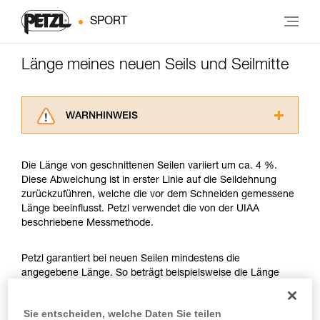
SPORT
Länge meines neuen Seils und Seilmitte
WARNHINWEIS
Lesen Sie die Gebrauchsanweisungen der
Produkte, um die es in diesem Tech Tipp geht,
Die Länge von geschnittenen Seilen variiert um ca. 4 %.
aufmerksam durch, bevor Sie diesen zu Rate
Diese Abweichung ist in erster Linie auf die Seildehnung
ziehen. Um diese Zusatzinformationen
zurückzuführen, welche die vor dem Schneiden gemessene
verstehen zu können, müssen Sie zuerst die in
Länge beeinflusst. Petzl verwendet die von der UIAA
der Gebrauchsanweisung enthaltenen
beschriebene Messmethode.
Informationen richtig verstanden haben.
Die Beherrschung dieser Techniken setzt eine
entsprechende Ausbildung und ein spezielles
Petzl garantiert bei neuen Seilen mindestens die
Training voraus. Prüfen Sie zusammen mit
angegebene Länge. So beträgt beispielsweise die Länge
einem Profi, ob Sie in der Lage sind, den
eines neuen Petzl-Seils von 50 Metern mindestens 50 und
Vorgang alleine sicher zu wiederholen, bevor
höchstens 52 Meter. Ein anderes Beispiel, ein neues Petzl-
Sie entscheiden, welche Daten Sie teilen
Sie ihn eigenständig durchführen.
Seil von 70 Meter Länge ist mindestens 70 Meter und