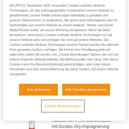
Wir geben Beispiele für die mit Ihrer Aktivität
höchstens 73 Meter lang. Desgleichen können Sie bei der
Wir (PETZL Distribution SAS) verwenden Cookies und/oder ähnliche
verbundenen Techniken. Möglicherweise gibt es
Seilmittenmarkierung eine Abweichung von 1,2 m zwischen
Technologien, um das ordnungsgemäße Funktionieren unserer Website zu
noch andere Techniken, die hier nicht
gewährleisten, unsere Inhalte und Anzeigen individuell zu gestalten und
den beiden Enden Ihres Seils feststellen.
unseren Datenverkehr zu analysieren. Wir geben auch Informationen über Ihr
beschrieben werden.
Surfverhalten auf unserer Website an unsere Analyse-, Werbe- und Social-
Media-Partner weiter, um unsere Werbung anzupassen. Wenn Sie diese
akzeptieren, sind unsere Cookies und/oder ähnliche Technologien nur auf
unserer Website aktiv und verfolgen Sie nicht auf andere Websites. Die
Cookies und/oder ähnliche Technologien unserer Partner werden Sie während
Ihres gesamten Surfens verfolgen. Sie können Ihre Einwilligung jederzeit
Im Artikel erklärt
widerrufen, indem Sie auf den Link „Cookie-Einstellungen“ klicken, der sich am
unteren Rand der Website befindet. Die Ablehnung aller oder eines Teils dieser
Cookies kann Ihre Benutzererfahrung beeinträchtigen, aber unter keinen
Umständen wird eine solche Ablehnung Sie daran hindern, auf unsere Website
VOLTA® GUIDE 9 mm
zuzugreifen.
Mehreren Seiltypen
entsprechendes ultraleichtes
Alle ablehnen
Alle Cookies akzeptieren
Seil von 9 mm Durchmesser mit
Guide-UIAA-Dry-Imprägnierung
für ultimative Performance beim
Cookie-Einstellungen
Klettern oder Bergsteigen
RUMBA® 8 mm
Halbseil von 8 mm Durchmesser
mit Duratec-Dry-Imprägnierung