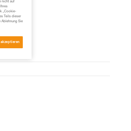
 nicht auf
Ihres
nk „Cookie-
es Teils dieser
e Ablehnung Sie
 akzeptieren