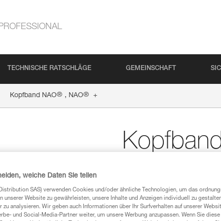
PROFESSIONAL
TECHNISCHE RATSCHLÄGE
GEMEINSCHAFT
SI
®
®
Kopfband NAO
, NAO
+
Kopfban
Ersatzkopfband für di
heiden, welche Daten Sie teilen
Ersatzkopfband für die Stirnl
Distribution SAS) verwenden Cookies und/oder ähnliche Technologien, um das ordnu
n unserer Website zu gewährleisten, unsere Inhalte und Anzeigen individuell zu gestalte
 zu analysieren. Wir geben auch Informationen über Ihr Surfverhalten auf unserer Websi
Einen Händler finden
erbe- und Social-Media-Partner weiter, um unsere Werbung anzupassen. Wenn Sie diese 