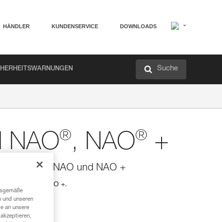
HÄNDLER
KUNDENSERVICE
DOWNLOADS
Suche
CHERHEITSWARNUNGEN
®
®
d NAO
, NAO
+
e Stirnlampen NAO und NAO +
ampen NAO und NAO +.
ngsgemäße
n und unseren
te an unsere
akzeptieren,