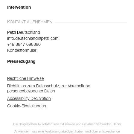
Intervention
KONTAKT AUFNEHMEN
Petzl Deutschland
info.deutschland@petzl.com
+49 8847 698880
Kontaktformular
Pressezugang
Rechtliche Hinweise
Richtlinien zum Datenschutz, zur Verarbeitung
personenbezogener Daten
Accessibility Declaration
Cookie-Einstellungen
Die dargestellten Aktivitäten sind mit Risiken und Gefahren verbunden. Jeder
Anwender muss eine Ausbildung absolviert haben und über entsprechende