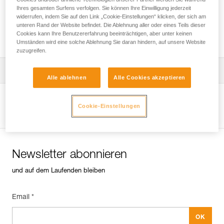
Ihres gesamten Surfens verfolgen. Sie können Ihre Einwilligung jederzeit
widerrufen, indem Sie auf den Link „Cookie-Einstellungen“ klicken, der sich am
unteren Rand der Website befindet. Die Ablehnung aller oder eines Teils dieser
Techniken zum Einrichten eines Schachts
Cookies kann Ihre Benutzererfahrung beeinträchtigen, aber unter keinen
Umständen wird eine solche Ablehnung Sie daran hindern, auf unsere Website
zuzugreifen.
Die Gebrauchsanleitung herunterladen
Alle ablehnen
Alle Cookies akzeptieren
Technical Notice
Produktseite ansehen
Cookie-Einstellungen
Newsletter abonnieren
und auf dem Laufenden bleiben
Email *