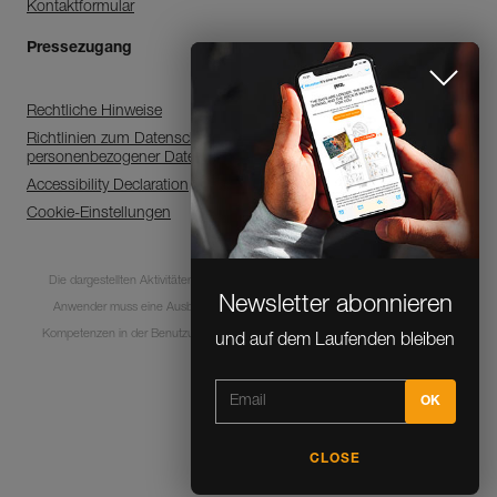
Kontaktformular
Pressezugang
Rechtliche Hinweise
Richtlinien zum Datenschutz, zur Verarbeitung
personenbezogener Daten
Accessibility Declaration
Cookie-Einstellungen
Die dargestellten Aktivitäten sind mit Risiken und Gefahren verbunden. Jeder
Newsletter abonnieren
Anwender muss eine Ausbildung absolviert haben und über entsprechende
und auf dem Laufenden bleiben
Kompetenzen in der Benutzung der Ausrüstung bei diesen Aktivitäten verfügen.
© 1995-2026 Petzl
CLOSE