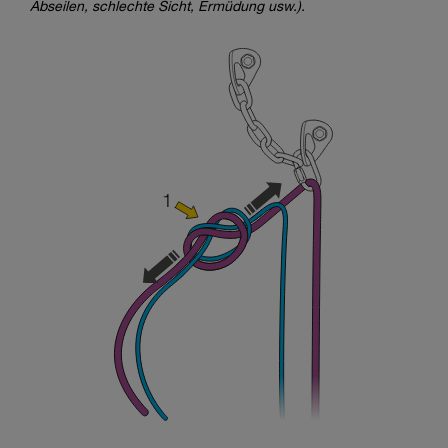
Abseilen, schlechte Sicht, Ermüdung usw.).
entsprechende Ausbildung und ein spezielles
Training voraus. Prüfen Sie zusammen mit
einem Profi, ob Sie in der Lage sind, den
Vorgang alleine sicher zu wiederholen, bevor
Sie ihn eigenständig durchführen.
Wir geben Beispiele für die mit Ihrer Aktivität
verbundenen Techniken. Möglicherweise gibt es
noch andere Techniken, die hier nicht
beschrieben werden.