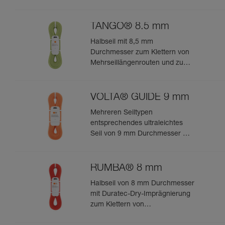
TANGO® 8.5 mm
Halbseil mit 8,5 mm
Durchmesser zum Klettern von
Mehrseillängenrouten und zum
Bergsteigen in felsigem Terrain
VOLTA® GUIDE 9 mm
Mehreren Seiltypen
entsprechendes ultraleichtes
Seil von 9 mm Durchmesser mit
Guide-UIAA-Dry-Imprägnierung
für ultimative Performance beim
Klettern oder Bergsteigen
RUMBA® 8 mm
Halbseil von 8 mm Durchmesser
mit Duratec-Dry-Imprägnierung
zum Klettern von
Mehrseillängenrouten und zum