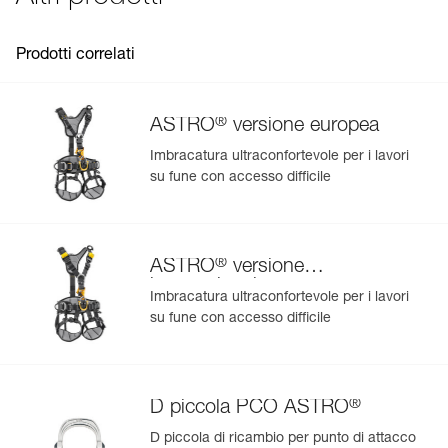
: versione internazionale
commercializzata tra il 2018 e il 2025,
Garanzia : 3 anni
- ASTRO versione internazionale (C083BBxx)
Confezione : 1
commercializzata dal 2025.
Prodotti correlati
®
ASTRO
versione europea
Imbracatura ultraconfortevole per i lavori
su fune con accesso difficile
Gestisci e controlla facilmente i tuoi DPI
Aggiungi un prodotto Petzl semplicemente scansionando il
suo datamatrix: tutte le informazioni sul prodotto saranno
compilate automaticamente.
®
ASTRO
versione
Importa ed esporta facilmente i dati dei tuoi DPI esistenti.
internazionale
Imbracatura ultraconfortevole per i lavori
Visualizza lo storico di un prodotto dalla sua data di
su fune con accesso difficile
produzione.
Per saperne di più
®
D piccola PCO ASTRO
D piccola di ricambio per punto di attacco