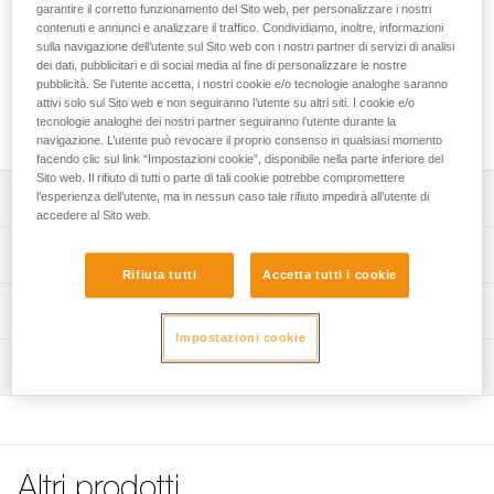
D grande metallica di ricambio per il punto di attacco
garantire il corretto funzionamento del Sito web, per personalizzare i nostri
ventrale apribile delle imbracature della gamma ASTRO.
contenuti e annunci e analizzare il traffico. Condividiamo, inoltre, informazioni
sulla navigazione dell’utente sul Sito web con i nostri partner di servizi di analisi
Disponibile in versione europea e internazionale.
dei dati, pubblicitari e di social media al fine di personalizzare le nostre
pubblicità. Se l’utente accetta, i nostri cookie e/o tecnologie analoghe saranno
attivi solo sul Sito web e non seguiranno l’utente su altri siti. I cookie e/o
Richiedi parte al servizio post-vendita
tecnologie analoghe dei nostri partner seguiranno l’utente durante la
navigazione. L’utente può revocare il proprio consenso in qualsiasi momento
facendo clic sul link “Impostazioni cookie”, disponibile nella parte inferiore del
Sito web. Il rifiuto di tutti o parte di tali cookie potrebbe compromettere
Descrizione
l’esperienza dell’utente, ma in nessun caso tale rifiuto impedirà all’utente di
accedere al Sito web.
D grande PCO ASTRO versione europea, codice
Specifiche tecniche
C083DA00 (confezione da 5), compatibile con:
Rifiuta tutti
Accetta tutti i cookie
- ASTRO BOD FAST versione europea (C083AAxx)
Certificazione(i): CE
Informazioni tecniche
commercializzata tra il 2018 e il 2025,
- ASTRO SIT FAST (C085AAxx) commercializzata tra il
Impostazioni cookie
Dettagli codice
Libretto d'uso
2018 e il 2025,
Ispezione
Scarica il pdf technical-notice-PCO-ASTRO
Codice : C083DA00
- ASTRO versione europea (C083ABxx) commercializzata
: versione europea
dal 2025.
FAQ
Garanzia : 3 anni
FAQ
D grande PCO ASTRO versione internazionale, codice
Confezione : 5
C083DA01, compatibile con:
See all technical content
Codice : C083DA01
- ASTRO BOD FAST versione internazionale (C083BAxx)
Altri prodotti