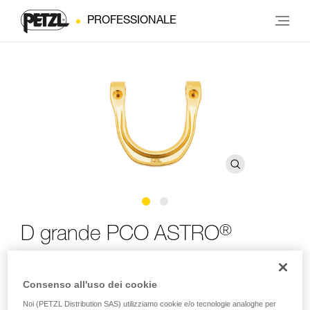
PROFESSIONALE
®
D grande PCO ASTRO
D grande di ricambio per punto di attacco ventrale
Consenso all'uso dei cookie
apribile ASTRO
Noi (PETZL Distribution SAS) utilizziamo cookie e/o tecnologie analoghe per