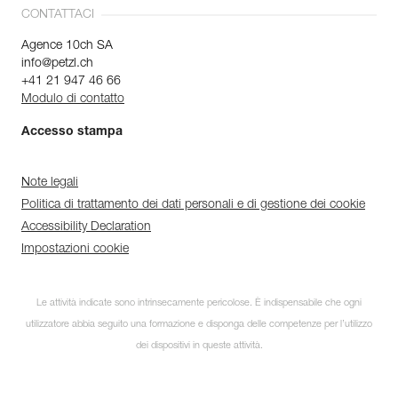
CONTATTACI
Agence 10ch SA
info@petzl.ch
+41 21 947 46 66
Modulo di contatto
Accesso stampa
Note legali
Politica di trattamento dei dati personali e di gestione dei cookie
Accessibility Declaration
Impostazioni cookie
Le attività indicate sono intrinsecamente pericolose. È indispensabile che ogni
utilizzatore abbia seguito una formazione e disponga delle competenze per l’utilizzo
dei dispositivi in queste attività.