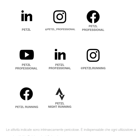
Le attività indicate sono intrinsecamente pericolose. È indispensabile che ogni utilizzatore 