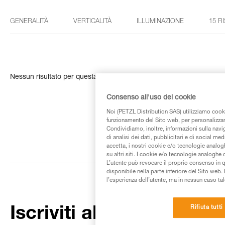
GENERALITÀ
VERTICALITÀ
ILLUMINAZIONE
15 R
Nessun risultato per questa ricerca
Consenso all'uso dei cookie
Noi (PETZL Distribution SAS) utilizziamo cooki
funzionamento del Sito web, per personalizzare 
Condividiamo, inoltre, informazioni sulla navig
di analisi dei dati, pubblicitari e di social med
accetta, i nostri cookie e/o tecnologie analog
su altri siti. I cookie e/o tecnologie analoghe
L’utente può revocare il proprio consenso in 
disponibile nella parte inferiore del Sito web. 
l’esperienza dell’utente, ma in nessun caso tal
Rifiuta tutti
Iscriviti alla newsletter