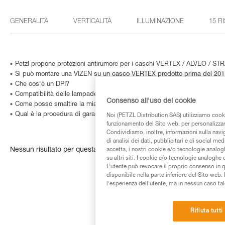
GENERALITÀ
VERTICALITÀ
ILLUMINAZIONE
15 R
Petzl propone protezioni antirumore per i caschi VERTEX / ALVEO / ST
Si può montare una VIZEN su un casco VERTEX prodotto prima del 20
Che cos'è un DPI?
Compatibilità delle lampade con HELMET ADAPT?
Consenso all'uso dei cookie
Come posso smaltire la mia attrezzatura?
Qual è la procedura di garanzia Petzl?
Noi (PETZL Distribution SAS) utilizziamo cooki
funzionamento del Sito web, per personalizzare 
Condividiamo, inoltre, informazioni sulla navig
di analisi dei dati, pubblicitari e di social med
Nessun risultato per questa ricerca
accetta, i nostri cookie e/o tecnologie analog
su altri siti. I cookie e/o tecnologie analoghe
L’utente può revocare il proprio consenso in 
disponibile nella parte inferiore del Sito web. 
l’esperienza dell’utente, ma in nessun caso tal
Rifiuta tutti