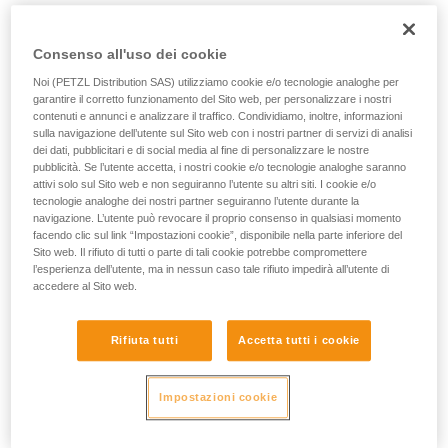
Consenso all'uso dei cookie
Per spostamenti efficaci
Noi (PETZL Distribution SAS) utilizziamo cookie e/o tecnologie analoghe per
garantire il corretto funzionamento del Sito web, per personalizzare i nostri
contenuti e annunci e analizzare il traffico. Condividiamo, inoltre, informazioni
sulla navigazione dell’utente sul Sito web con i nostri partner di servizi di analisi
Recupero della corda fluido e
dei dati, pubblicitari e di social media al fine di personalizzare le nostre
pubblicità. Se l’utente accetta, i nostri cookie e/o tecnologie analoghe saranno
preciso
attivi solo sul Sito web e non seguiranno l’utente su altri siti. I cookie e/o
tecnologie analoghe dei nostri partner seguiranno l’utente durante la
La leva di sbloccaggio, montata su
navigazione. L’utente può revocare il proprio consenso in qualsiasi momento
molla, garantisce una grande
facendo clic sul link “Impostazioni cookie”, disponibile nella parte inferiore del
Sito web. Il rifiuto di tutti o parte di tali cookie potrebbe compromettere
precisione negli spostamenti. La
l’esperienza dell’utente, ma in nessun caso tale rifiuto impedirà all’utente di
regolazione della pressione su questa
accedere al Sito web.
leva permette di modulare la velocità di
spostamento.
Rifiuta tutti
Accetta tutti i cookie
Facilità di recuperare la corda
Impostazioni cookie
La puleggia, montata su cuscinetto a